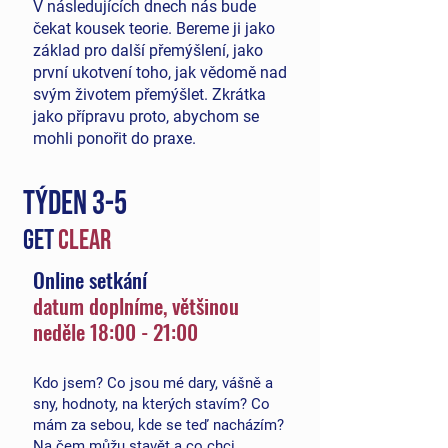
V následujících dnech nás bude
čekat kousek teorie. Bereme ji jako
základ pro další přemýšlení, jako
první ukotvení toho, jak vědomě nad
svým životem přemýšlet.
Zkrátka
jako přípravu proto, abychom se
mohli ponořit do praxe.
TÝDEN 3-5
get
CLEAR
Online set
kání
da
tum doplníme, většinou
neděle
18:00 - 21:00
Kdo jsem? Co jsou mé dary, vášně a
sny, hodnoty, na kterých stavím? Co
mám za sebou, kde se teď nacházím?
Na čem můžu stavět a co chci