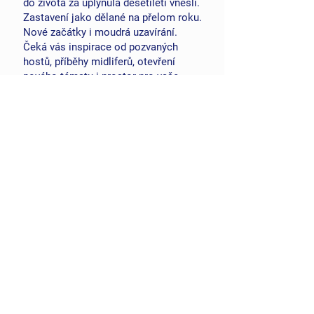
do života za uplynulá desetiletí vnesli.
Zastavení jako dělané na přelom roku.
Nové začátky i moudrá uzavírání.
Čeká vás inspirace od pozvaných
hostů, příběhy midliferů, otevření
nového tématu i prostor pro vaše
otázky.
Hosté
Druhá individuální konzultace
Druhá individuální konzultace s
Alumni průvodcem je vám k dispozici
zde, po bloku GET FREE.
Díky vánočním svátkům v tomto běhu
získáváte prostor opravdu se zastavit,
zamyslet s enad tím, co si do života
chcete přidat a s čím se rozloučit.