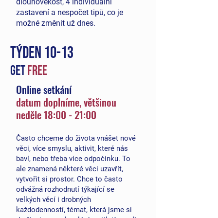
dlouhověkost, 4 individuální
zastavení a nespočet tipů, co je
možné změnit už dnes.
TÝDEN 10-13
get
FREE
Online setkání
da
tum doplníme, většinou
neděle
18:00 - 21:00
Často chceme do života vnášet nové
věci, více smyslu, aktivit, které nás
baví, nebo třeba více odpočinku. To
ale znamená některé věci uzavřít,
vytvořit si prostor. Chce to často
odvážná rozhodnutí týkající se
velkých věcí i drobných
každodenností, témat, která jsme si