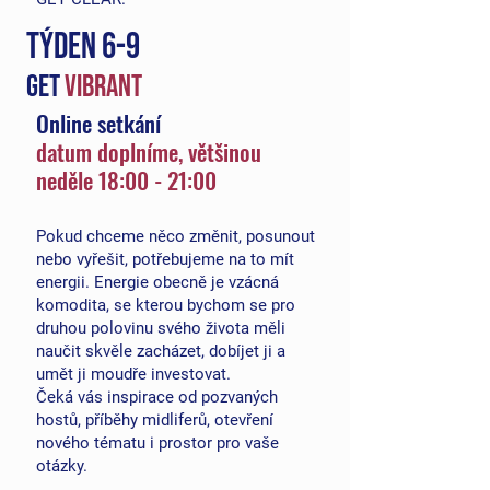
TÝDEN 6-9
get
VIBRANT
Online setkání
da
tum doplníme, většinou
neděle
18:00 - 21:00
Pokud chceme něco změnit, posunout
nebo vyřešit, potřebujeme na to mít
energii. Energie obecně je vzácná
komodita, se kterou bychom se pro
druhou polovinu svého života měli
naučit skvěle zacházet, dobíjet ji a
umět ji moudře investovat.
Čeká vás inspirace od pozvaných
hostů, příběhy midliferů, otevření
nového tématu i prostor pro vaše
otázky.