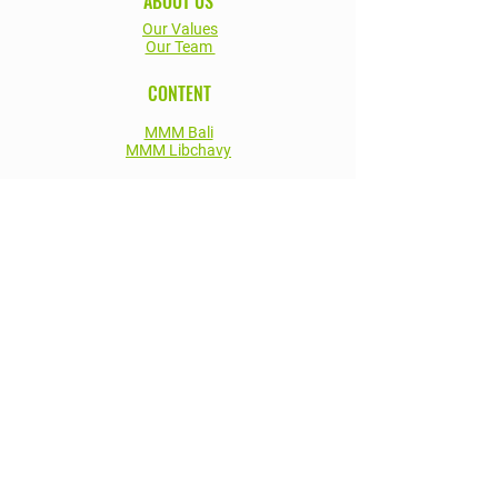
ABOUT US
Our Values
Our Team
CONTENT
MMM Bali
MMM Libchavy
Wonderful Midlife Premium
Wonderful Midlife Online
Blog
Events
social
LinkedIn
Newsletter
CONTACT
hello@modernmidlifementors.com
Modern Midlife Mentors s.r.o. Ovenecká
99/45, Bubeneč, 170 00 Praha