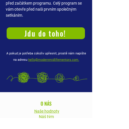
před začátkem programu. Celý program se
vám otevře před naši prvním společným
setkáním.
Jdu do toho!
A pokud je potřeba cokoliv upřesnit, prostě nám napište
na adresu
hello@modernmidlifementors.com.
O NÁS
Naše hodnoty
Náš tým