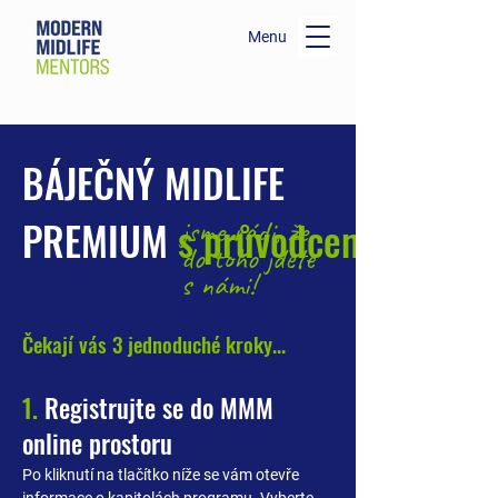
Menu
BÁJEČNÝ MIDLIFE
PREMIUM
s průvodcem
jsme rádi, že
do toho jdete
s námi!
Čekají vás 3 jednoduché kroky...
1.
R
egistrujte se do MMM
online prostoru
Po kliknutí na tlačítko níže se vám otevře