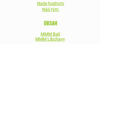
Naše hodnoty
Náš tým
OBSAH
MMM Bali
MMM Libchavy
Wonderful Midlife Premium
Wonderful Midlife Online
Blog
Events
sociální sítě
LinkedIn
Newsletter
KONTAKT
hello@modernmidlifementors.com
Modern Midlife Mentors s.r.o. Ovenecká
99/45, Bubeneč, 170 00 Praha
IČO:
10741372