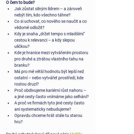
O čem to bude?
Jak zůstat silným lídrem – a zároveň 
nebýt tím, kdo všechno táhne?
Co si uchovat, co nového se naučit a co 
vědomě odložit?
Kdy je snaha „držet tempo s mladšími“ 
cestou k relevanci – a kdy slepou 
uličkou?
Kde je hranice mezi vytvářením prostoru 
pro druhé a ztrátou vlastního tahu na 
branku?
Má pro mě větší hodnotu být lepší než 
ostatní – nebo vytvářet prostředí, kde 
rostou druzí?
Proč obdivujeme kariérní růst nahoru – 
a jiné cesty často vnímáme jako selhání?
A proč ve firmách tyto jiné cesty často 
ani systematicky nebudujeme?
Opravdu chceme hrát stále tu starou 
hru?