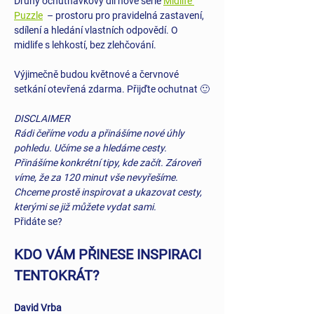
Druhý ochutnávkový díl nové série 
Midlife 
Puzzle
  – prostoru pro pravidelná zastavení, 
sdílení a hledání vlastních odpovědí. O 
midlife s lehkostí, bez zlehčování.
Výjimečně budou květnové a červnové 
setkání otevřená zdarma. Přijďte ochutnat 🙂
DISCLAIMER
Rádi čeříme vodu a přinášíme nové úhly 
pohledu. Učíme se a hledáme cesty. 
Přinášíme konkrétní tipy, kde začít. Zároveň 
víme, že za 120 minut vše nevyřešíme. 
Chceme prostě inspirovat a ukazovat cesty, 
kterými se již můžete vydat sami. 
Přidáte se?
KDO VÁM PŘINESE INSPIRACI 
TENTOKRÁT?
David Vrba