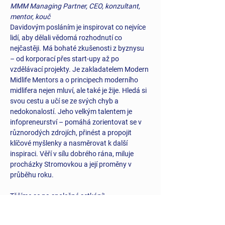
MMM Managing Partner, CEO, konzultant, 
mentor, kouč
Davidovým posláním je inspirovat co nejvíce 
lidí, aby dělali vědomá rozhodnutí co 
nejčastěji. Má bohaté zkušenosti z byznysu 
– od korporací přes start-upy až po 
vzdělávací projekty. Je zakladatelem Modern 
Midlife Mentors a o principech moderního 
midlifera nejen mluví, ale také je žije. Hledá si 
svou cestu a učí se ze svých chyb a 
nedokonalostí. Jeho velkým talentem je 
infopreneurství – pomáhá zorientovat se v 
různorodých zdrojích, přinést a propojit 
klíčové myšlenky a nasměrovat k další 
inspiraci. Věří v sílu dobrého rána, miluje 
procházky Stromovkou a její proměny v 
průběhu roku.
Těšíme se na společné setkání!
#MidlifePuzzle
#MidlifeMastery