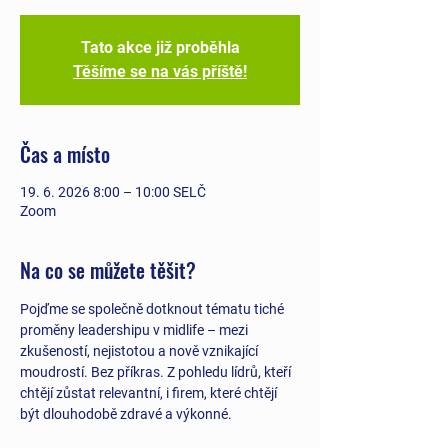
Tato akce již proběhla
Těšíme se na vás příště!
Čas a místo
19. 6. 2026 8:00 – 10:00 SELČ
Zoom
Na co se můžete těšit?
Pojďme se společně dotknout tématu tiché 
proměny leadershipu v midlife – mezi 
zkušeností, nejistotou a nově vznikající 
moudrostí. Bez příkras. Z pohledu lídrů, kteří 
chtějí zůstat relevantní, i firem, které chtějí 
být dlouhodobě zdravé a výkonné.