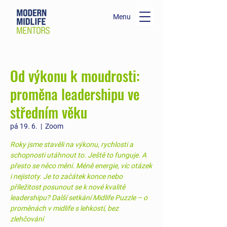
Menu
Od výkonu k moudrosti:
proměna leadershipu ve
středním věku
pá 19. 6.
  |  
Zoom
Roky jsme stavěli na výkonu, rychlosti a
schopnosti utáhnout to. Ještě to funguje. A
přesto se něco mění. Méně energie, víc otázek
i nejistoty. Je to začátek konce nebo
příležitost posunout se k nové kvalitě
leadershipu? Další setkání Midlife Puzzle – o
proměnách v midlife s lehkostí, bez
zlehčování