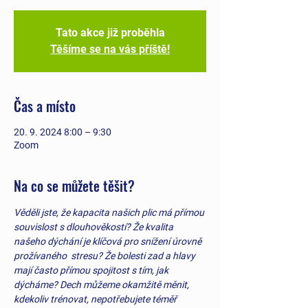
Tato akce již proběhla
Těšíme se na vás příště!
Čas a místo
20. 9. 2024 8:00 – 9:30
Zoom
Na co se můžete těšit?
Věděli jste, že kapacita našich plic má přímou 
souvislost s dlouhověkostí? Že kvalita 
našeho dýchání je klíčová pro snížení úrovně 
prožívaného  stresu? Že bolesti zad a hlavy 
mají často přímou spojitost s tím, jak 
dýcháme? Dech můžeme okamžitě měnit, 
kdekoliv trénovat, nepotřebujete téměř 