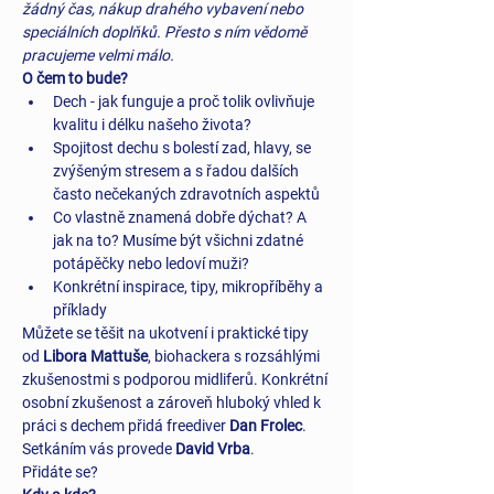
žádný čas, nákup drahého vybavení nebo 
speciálních doplňků. Přesto s ním vědomě 
pracujeme velmi málo.
O čem to bude?
Dech - jak funguje a proč tolik ovlivňuje 
kvalitu i délku našeho života?
Spojitost dechu s bolestí zad, hlavy, se 
zvýšeným stresem a s řadou dalších 
často nečekaných zdravotních aspektů
Co vlastně znamená dobře dýchat? A 
jak na to? Musíme být všichni zdatné 
potápěčky nebo ledoví muži?
Konkrétní inspirace, tipy, mikropříběhy a 
příklady
Můžete se těšit na ukotvení i praktické tipy 
od 
Libora Mattuše
, biohackera s rozsáhlými 
zkušenostmi s podporou midliferů. Konkrétní 
osobní zkušenost a zároveň hluboký vhled k 
práci s dechem přidá freediver 
Dan Frolec
. 
Setkáním vás provede 
David Vrba
.
Přidáte se?