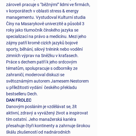
zároveň pracuje s “běžnými” lidmi ve firmách, 
v korporátech v oblasti stress & energy 
managementu. Vystudoval Kulturní studia 
Číny na Masarykově univerzitě a působil 3 
roky jako tlumočník čínského jazyka se 
specializací na právo a medicínu. Mezi jeho 
zájmy patří kromě cizích jazyků bojové 
sporty, běhání, silový trénink nebo vodění 
zimních výprav na Sněžku v kraťasech. 
Práce s dechem patří k jeho srdcovým 
tématům, spolupracuje s odborníky ze 
zahraničí, moderoval diskuzi se 
světoznámým autorem Jamesem Nestorem 
u příležitosti vydání  českého překladu 
bestselleru Dech.
DAN FROLEC
Danovým posláním je vzdělávat se, žít 
aktivní, zdravý a vyvážený život a inspirovat 
tím ostatní. Jeho manažerská kariéra 
přesahuje čtyři kontinenty a zahrnuje širokou 
škálu zkušeností od nadnárodních 