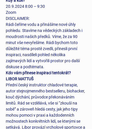
Kdy a kde?
20.9.2024 8:00 – 9:30
Zoom
DISCLAIMER:
Rádi čeříme vodu a přinášíme nové úhly 
pohledu. Stavíme na vědeckých základech i 
moudrosti našich předků. Víme, že za 90 
minut vše nevyřešíme. Rádi bychom toto 
důležité téma prostě zvedli, přinesli první 
inspiraci, nasdíleli pohled několika 
zajímavých lidí a vytvořili prostor pro další 
diskuse a podtémata. 
Kdo vám přinese inspiraci tentokrát?
LIBOR MATTUŠ
Přední český instruktor chladové terapie, 
autor stejnojmenného bestselleru, biohacker, 
kouč dýchání, průvodce překonáváním 
limitů. Rád se vzdělává, vše si “zkouší na 
sobě” a zároveň hledá cesty, jak jeho tipy 
mohou pomoci v praxi a každodenních 
možnostech konkrétních lidí, se kterými se 
setkává. Libor provází vrcholové sportovce a 