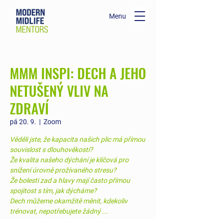
Menu
MMM INSPI: DECH A JEHO
NETUŠENÝ VLIV NA
ZDRAVÍ
pá 20. 9.
  |  
Zoom
Věděli jste, že kapacita našich plic má přímou
souvislost s dlouhověkostí?
Že kvalita našeho dýchání je klíčová pro
snížení úrovně prožívaného stresu?
Že bolesti zad a hlavy mají často přímou
spojitost s tím, jak dýcháme?
Dech můžeme okamžitě měnit, kdekoliv
trénovat, nepotřebujete žádný ...