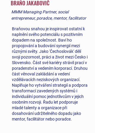
BRAŇO JAKABOVIČ
MMM Managing Partner, social
entrepreneur, poradce, mentor, facilitator
Braňovou snahou je inspirovat ostatní k
naplnění svého potenciálu s pozitivním
dopadem na společnost. Baví ho
propojování a budování synergií mezi
různými světy. Jako 'Čechoslovák' dělí
svoji pozornost, práci a život mezi Česko i
Slovensko. Část své kariéry strávil prací v
poradenství a vedením korporací. Druhou
část věnoval zakládání a vedení
vzdělávacích neziskových organizací.
Naplňuje ho vytváření strategií a podpora
transformací zavedených systémů i
individuální pomoc jednotlivcům v jejich
osobním rozvoji. Řadu let podporuje
mladé talenty a organizace při
dosahování udržitelného dopadu jako
mentor, facilitátor nebo poradce.