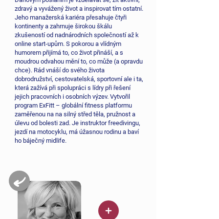
zdravý a vyvážený život a inspirovat tím ostatní.
Jeho manažerská kariéra přesahuje čtyři
kontinenty a zahrnuje širokou škálu
zkušeností od nadnárodních společností až k
online start-upům. S pokorou a vlídným
humorem přijímá to, co život přináší, a s
moudrou odvahou mění to, co může (a opravdu
chce). Rád vnáší do svého života
dobrodružství, cestovatelská, sportovní ale i ta,
která zažívá při spolupráci s lídry při řešení
jejich pracovních i osobních výzev. Vytvořil
program ExFitt – globální fitness platformu
zaměřenou na na silný střed těla, pružnost a
úlevu od bolesti zad. Je instruktor freedivingu,
jezdí na motocyklu, má úžasnou rodinu a baví
ho báječný midlife.