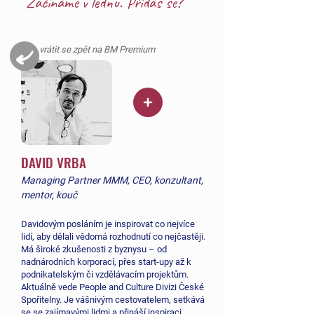
Začínáme v lednu. Přidáš se?
vrátit se zpět na BM Premium
DAVID VRBA
Managing Partner MMM, CEO, konzultant,
mentor, kouč
Davidovým posláním je inspirovat co nejvíce
lidí, aby dělali vědomá rozhodnutí co nejčastěji.
Má široké zkušenosti z byznysu – od
nadnárodních korporací, přes start-upy až k
podnikatelským či vzdělávacím projektům.
Aktuálně vede People and Culture Divizi České
Spořitelny. Je vášnivým cestovatelem, setkává
se se zajímavými lidmi a přináší inspiraci,