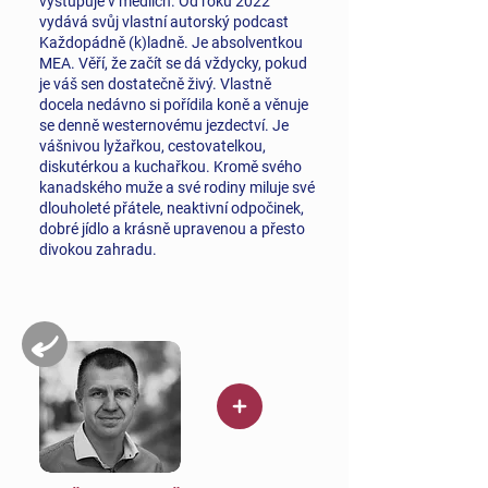
vystupuje v médiích. Od roku 2022
vydává svůj vlastní autorský podcast
Každopádně (k)ladně. Je absolventkou
MEA. Věří, že začít se dá vždycky, pokud
je váš sen dostatečně živý. Vlastně
docela nedávno si pořídila koně a věnuje
se denně westernovému jezdectví. Je
vášnivou lyžařkou, cestovatelkou,
diskutérkou a kuchařkou. Kromě svého
kanadského muže a své rodiny miluje své
dlouholeté přátele, neaktivní odpočinek,
dobré jídlo a krásně upravenou a přesto
divokou zahradu.