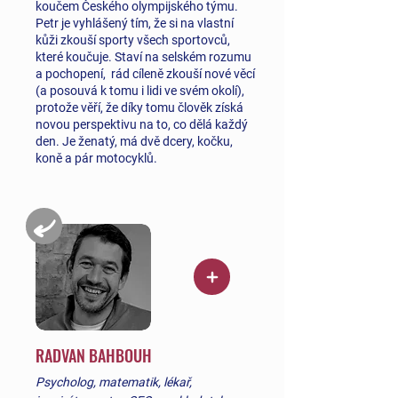
koučem Českého olympijského týmu.
Petr je vyhlášený tím, že si na vlastní
kůži zkouší sporty všech sportovců,
které koučuje. Staví na selském rozumu
a pochopení, rád cíleně zkouší nové věcí
(a posouvá k tomu i lidi ve svém okolí),
protože věří, že díky tomu člověk získá
novou perspektivu na to, co dělá každý
den. Je ženatý, má dvě dcery, kočku,
koně a pár motocyklů.
RADVAN BAHBOUH
Psycholog, matematik, lékař,