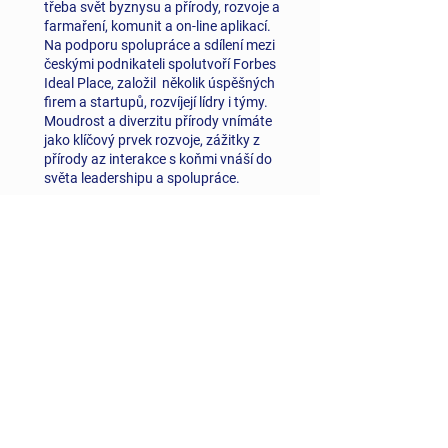
třeba svět byznysu a přírody, rozvoje a
farmaření, komunit a on-line aplikací.
Na podporu spolupráce a sdílení mezi
českými podnikateli spolutvoří Forbes
Ideal Place, založil několik úspěšných
firem a startupů, rozvíjejí lídry i týmy.
Moudrost a diverzitu přírody vnímáte
jako klíčový prvek rozvoje, zážitky z
přírody az interakce s koňmi vnáší do
světa leadershipu a spolupráce.
VLADIMÍR BEZDĚK
CEO, poradce, MMM Alumni
Vladimír staví na 20 + letech různorodé
kariéry ve finančním sektoru, od
manažerských rolí v ČNB, přes nadnárodní