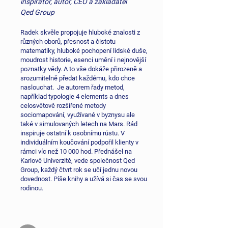
inspirátor, autor, CEO a zakladatel
Qed Group
Radek skvěle propojuje hluboké znalosti z
různých oborů, přesnost a čistotu
matematiky, hluboké pochopení lidské duše,
moudrost historie, esenci umění i nejnovější
poznatky vědy. A to vše dokáže přirozeně a
srozumitelně předat každému, kdo chce
naslouchat. Je autorem řady metod,
například typologie 4 elements a dnes
celosvětově rozšířené metody
sociomapování, využívané v byznysu ale
také v simulovaných letech na Mars. Rád
inspiruje ostatní k osobnímu růstu. V
individuálním koučování podpořil klienty v
rámci víc než 10 000 hod. Přednášel na
Karlově Univerzitě, vede společnost Qed
Group, každý čtvrt rok se učí jednu novou
dovednost. Píše knihy a užívá si čas se svou
rodinou.