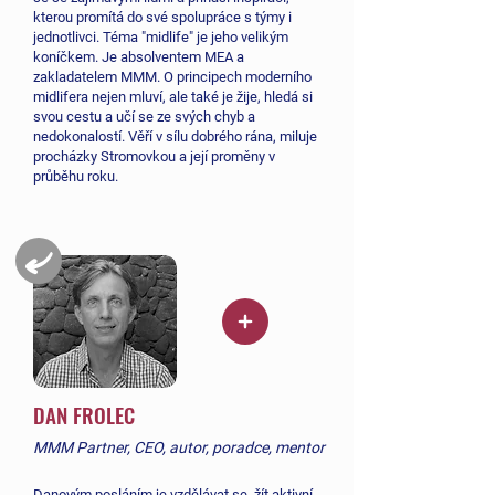
kterou promítá do své spolupráce s týmy i
jednotlivci. Téma "midlife" je jeho velikým
koníčkem. Je absolventem MEA a
zakladatelem MMM. O principech moderního
midlifera nejen mluví, ale také je žije, hledá si
svou cestu a učí se ze svých chyb a
nedokonalostí. Věří v sílu dobrého rána, miluje
procházky Stromovkou a její proměny v
průběhu roku.
DAN FROLEC
MMM Partner, CEO, autor, poradce, mentor
Danovým posláním je vzdělávat se, žít aktivní,