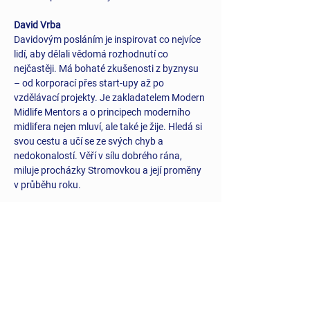
David Vrba
Davidovým posláním je inspirovat co nejvíce 
lidí, aby dělali vědomá rozhodnutí co 
nejčastěji. Má bohaté zkušenosti z byznysu 
– od korporací přes start-upy až po 
vzdělávací projekty. Je zakladatelem Modern 
Midlife Mentors a o principech moderního 
midlifera nejen mluví, ale také je žije. Hledá si 
svou cestu a učí se ze svých chyb a 
nedokonalostí. Věří v sílu dobrého rána, 
miluje procházky Stromovkou a její proměny 
v průběhu roku.
Těšíme se na společné setkání!
#WonderfulMidlife
Dejte o nás vědět