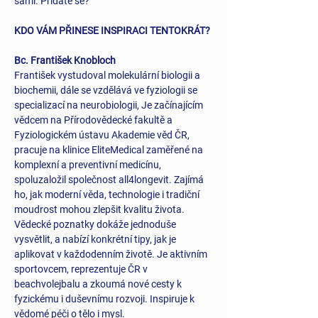
sami. Přidáte se?
KDO VÁM PŘINESE INSPIRACI TENTOKRÁT?
Bc. František Knobloch
František vystudoval molekulární biologii a 
biochemii, dále se vzdělává ve fyziologii se 
specializací na neurobiologii, Je začínajícím 
vědcem na Přírodovědecké fakultě a 
Fyziologickém ústavu Akademie věd ČR, 
pracuje na klinice EliteMedical zaměřené na 
komplexní a preventivní medicínu, 
spoluzaložil společnost all4longevit. Zajímá 
ho, jak moderní věda, technologie i tradiční 
moudrost mohou zlepšit kvalitu života. 
Vědecké poznatky dokáže jednoduše 
vysvětlit, a nabízí konkrétní tipy, jak je 
aplikovat v každodenním životě. Je aktivním 
sportovcem, reprezentuje ČR v 
beachvolejbalu a zkoumá nové cesty k 
fyzickému i duševnímu rozvoji. Inspiruje k 
vědomé péči o tělo i mysl.