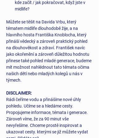
kde začít / jak pokračovat, když jste v 
midlife?
Můžete se těšit na Davida Vrbu, který 
tématem midlife dlouhodobě žije, a na 
hlavního hosta Františka Knoblocha, který 
přináší vědecký a zároveň praktický pohled 
na dlouhověkost a zdraví. František navíc 
jako okořenění a zároveň důležitou hodnotu 
přinese také pohled mladé generace, budeme 
mít možnost nahlédnout tato témata očima 
našich dětí nebo mladých kolegů u nás v 
týmech.
DISCLAIMER: 
Rádi čeříme vodu a přinášíme nové úhly 
pohledu. Učíme se a hledáme cesty. 
Propojujeme informace, témata i generace. 
Zároveň víme, že za 90 minut vše 
nevyřešíme. Chceme prostě inspirovat a 
ukazovat cesty. kterými se již můžete vydat 