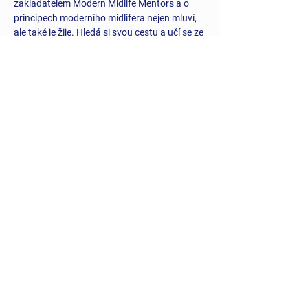
zakladatelem Modern Midlife Mentors a o 
principech moderního midlifera nejen mluví, 
ale také je žije. Hledá si svou cestu a učí se ze 
svých chyb a nedokonalostí. Věří v sílu 
dobrého rána, miluje procházky Stromovkou 
a její proměny v průběhu roku.
Těšíme se na společné setkání!
#WonderfulMidlife
Dejte o nás vědět
ABOUT US
Our Values
Our Team