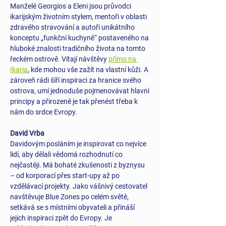
Manželé Georgios a Eleni jsou průvodci 
ikarijským životním stylem, mentoři v oblasti 
zdravého stravování a autoři unikátního 
konceptu „funkční kuchyně“ postaveného na 
hluboké znalosti tradičního života na tomto 
řeckém ostrově. Vítají návštěvy 
přímo na 
Ikaria
, kde mohou vše zažít na vlastní kůži. A 
zároveň rádi šíří inspiraci za hranice svého 
ostrova, umí jednoduše pojmenovávat hlavní 
principy a přirozeně je tak přenést třeba k 
nám do srdce Evropy.
David Vrba
Davidovým posláním je inspirovat co nejvíce 
lidí, aby dělali vědomá rozhodnutí co 
nejčastěji. Má bohaté zkušenosti z byznysu 
– od korporací přes start-upy až po 
vzdělávací projekty. Jako vášnivý cestovatel 
navštěvuje Blue Zones po celém světě, 
setkává se s místními obyvateli a přináší 
jejich inspiraci zpět do Evropy. Je 