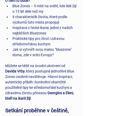
O čem to bude?
Blue Zones – 5 míst na světě, kde lidé žijí 
o 15 let déle než my
9 charakteristik života, které podle 
výzkumů tato místa propojují
Inspirace z řecké Ikarie, jedné z našich 
nejbližších Bluezones
Praktické tipy pro život i zdravou 
středomořskou kuchyni
Jak si vytvořit svou malou "bluezone" 
doma, zde v srdci Evropy? 
Můžete se těšit na úvodní ukotvení od 
Davida Vrby
, který postupně jednotlivé Blue 
Zones osobně navštěvuje. Hlavní inspiraci, 
autentický příběh i konkrétní okamžitě 
použitelné tipy ke středomořské kuchyni a 
zdravému životu přinesou 
Georgios a Eleni, 
kteří na Ikarii žijí
.
Setkání proběhne v češtině, 