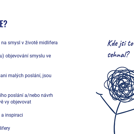
E?
at na smysl v životě midlifera
vu) objevování smyslu ve
 ani malých poslání, jsou
ního poslání a/nebo návrh
ávě vy objevovat
 a inspiraci
ifery