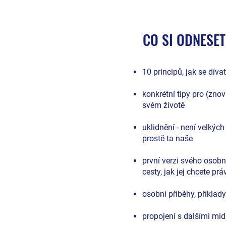
CO SI ODNESET
​10 principů, jak se dív
konkrétní tipy pro (zno
svém životě
uklidnění - není velkých
prostě ta naše
první verzi svého osob
cesty, jak jej chcete pr
osobní příběhy, příklady
propojení s dalšími midl