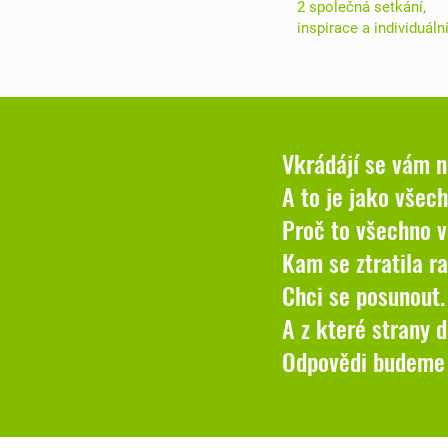
2 společná setkání,
inspirace a individuál
Vkrádájí se vám n
A to je jako vše
Proč to všechno 
Kam se ztratila r
Chci se posunout
A z které strany
Odpovědi budeme s