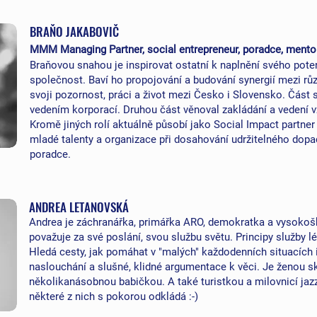
​​BRAŇO JAKABOVIČ
MMM Managing Partner, social entrepreneur, poradce, mentor,
Braňovou snahou je inspirovat ostatní k naplnění svého pot
společnost. Baví ho propojování a budování synergií mezi rů
svoji pozornost, práci a život mezi Česko i Slovensko. Část sv
vedením korporací. Druhou část věnoval zakládání a vedení v
Kromě jiných rolí aktuálně působí jako Social Impact partner
mladé talenty a organizace při dosahování udržitelného dopad
poradce.
ANDREA LETANOVSKÁ
Andrea je záchranářka, primářka ARO, demokratka a vysokoš
považuje za své poslání, svou službu světu. Principy služby 
Hledá cesty, jak pomáhat v "malých" každodenních situacích i
naslouchání a slušné, klidné argumentace k věci. Je ženou
několikanásobnou babičkou. A také turistkou a milovnicí jaz
některé z nich s pokorou odkládá :-)