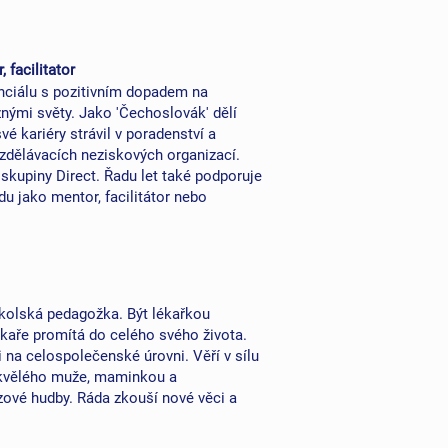
 facilitator
enciálu s pozitivním dopadem na
znými světy. Jako 'Čechoslovák' dělí
é kariéry strávil v poradenství a
zdělávacích neziskových organizací.
 skupiny Direct. Řadu let také podporuje
u jako mentor, facilitátor nebo
kolská pedagožka. Být lékařkou
lékaře promítá do celého svého života.
 na celospolečenské úrovni. Věří v sílu
 skvělého muže, maminkou a
zové hudby. Ráda zkouší nové věci a