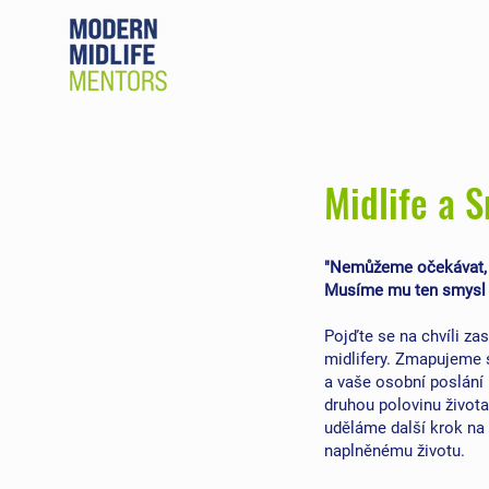
Midlife a 
"Nemůžeme očekávat, ž
Musíme mu ten smysl 
Pojďte se na chvíli zas
midlifery. Zmapujeme 
a vaše osobní poslání 
druhou polovinu život
uděláme další krok n
naplněnému životu.