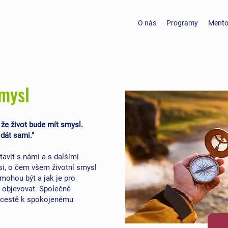
O nás
Programy
Mento
Smysl
e život bude mít smysl.
dát sami."
tavit s námi a s dalšími
si, o čem všem životní smysl
mohou být a jak je pro
a objevovat. Společně
a cestě k spokojenému