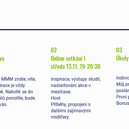
02
03
Úkoly
va
Online setkání I
středa 13.11. 19-20:30
Indivi
o MMM znáte, víte,
Inspirace, výstupy studií,
Můj pr
irace je vždy
nastartování akce v
poslá
k. Nakolik se do
mezičase.
První 
lů ponoříte, bude
Host
Bonus
vás.
Příběhy, propojení s
dalšími zajímavými
midlifery.