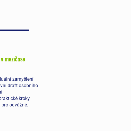
 v mezičase
duální zamyšlení
vní draft osobního
ní
praktické kroky
 pro odvážné.