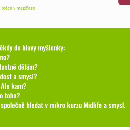
ní práce v mezičase
ěkdy do hlavy myšlenky:
chno?
vlastně dělám?
adost a smysl?
. Ale kam?
 do toho?
polečně hledat v mikro kurzu Midlife a smysl.