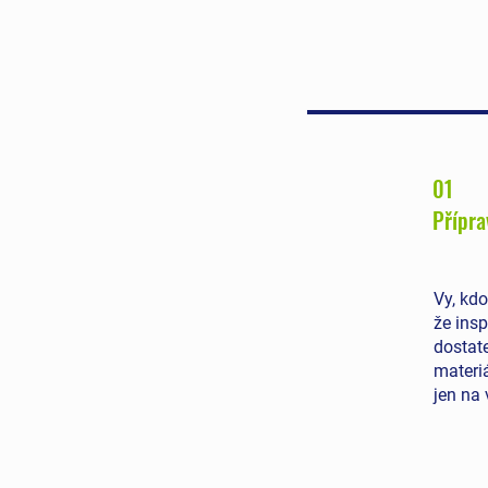
01
Přípra
Vy, kd
že insp
dostate
materiá
jen na 