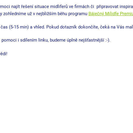
i najít řešení situace midliferů ve firmách či  připravovat inspira
py zohledníme už v nejbližším běhu programu 
Báječný Milidfe Prem
as (5-15 min) a vhled. Pokud dotazník dokončíte, čeká na Vás mal
 pomoci i sdílením linku, budeme úplně nejšťastnější :-).
ědi!