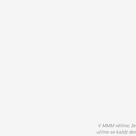
V MMM věříme, že 
učíme se každý den.