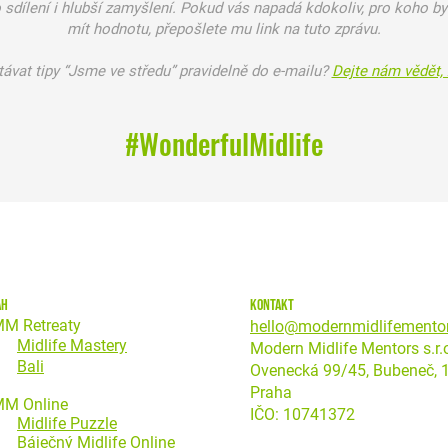
 sdílení i hlubší zamyšlení.
Pokud vás napadá kdokoliv, pro koho by
mít hodnotu, přepošlete mu link na tuto zprávu.
ávat tipy “Jsme ve středu” pravidelně do e-mailu?
Dejte nám vědět, 
#WonderfulMidlife
ah
kontakt
M Retreaty
hello@modernmidlifemento
Midlife Mastery
Modern Midlife Mentors s.r.
Bali
Ovenecká 99/45, Bubeneč, 
Praha
M Online
IČO: 10741372
Midlife Puzzle
Báječný Midlife Online