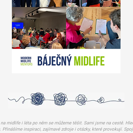
na midlife i léta po něm se můžeme těšit. Sami jsme na cestě. Hl
 Přinášíme inspiraci, zajímavé zdroje i otázky, které provokují. Spoj