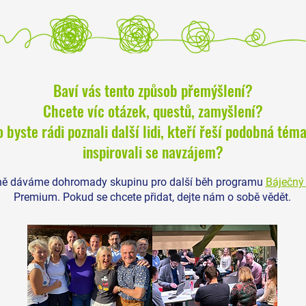
Baví vás tento způsob přemýšlení?
Chcete víc otázek, questů, zamyšlení?
Paradox úspěchu: Proč se často ve
Odvaha
středním věku cítí nejvíc ztraceni
Proč j
 byste rádi poznali další lidi, kteří řeší podobná téma
ti, kdo dosud dělali všechno
výhod
inspirovali se navzájem?
správně?
ně dáváme dohromady skupinu pro další běh programu
Báječný 
Premium. Pokud se chcete přidat, dejte nám o sobě vědět.