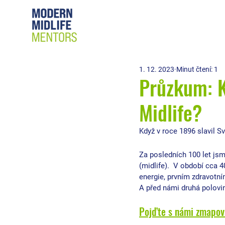
1. 12. 2023
Minut čtení: 1
Průzkum: K
Midlife?
Když v roce 1896 slavil S
Za posledních 100 let jsme
(midlife).  V období cca 4
energie, prvním zdravotním
A před námi druhá polovin
Pojďte s námi zmapova