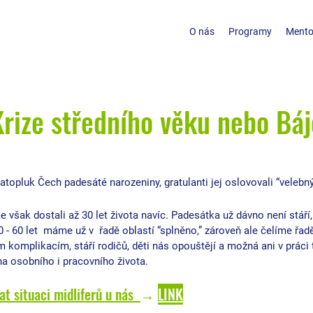
O nás
Programy
Mento
rize středního věku nebo Bá
vatopluk Čech padesáté narozeniny, gratulanti jej oslovovali “velebn
 však dostali až 30 let života navíc. Padesátka už dávno není stáří, 
0 - 60 let  máme už v  řadě oblastí “splněno,” zároveň ale čelíme řadě
 komplikacím, stáří rodičů, děti nás opouštějí a možná ani v práci t
a osobního i pracovního života. 
t situaci midliferů u nás
→ 
LINK