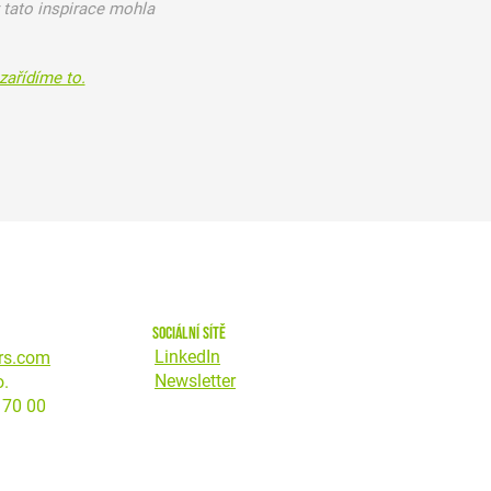
 tato inspirace mohla
zařídíme to.
sociální sítě
LinkedIn
rs.com
Newsletter
o.
170 00