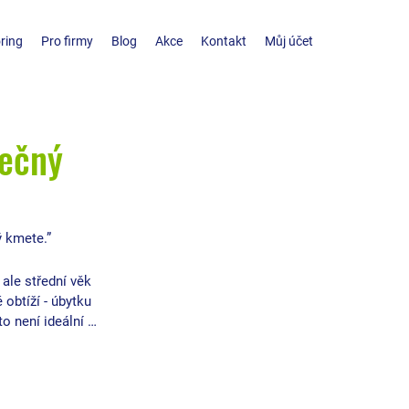
ring
Pro firmy
Blog
Akce
Kontakt
Můj účet
ječný
ý kmete.”
ale střední věk 
 obtíží - úbytku 
o není ideální … 