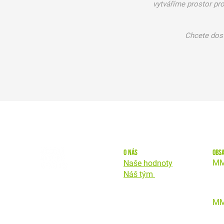
vytváříme prostor pro
Chcete dost
O nás
obs
MM
Naše hodnoty
Náš tým
MM