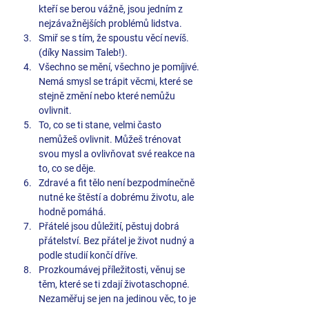
kteří se berou vážně, jsou jedním z 
nejzávažnějších problémů lidstva.
Smiř se s tím, že spoustu věcí nevíš. 
(díky Nassim Taleb!).
Všechno se mění, všechno je pomíjivé. 
Nemá smysl se trápit věcmi, které se 
stejně změní nebo které nemůžu 
ovlivnit.
To, co se ti stane, velmi často 
nemůžeš ovlivnit. Můžeš trénovat 
svou mysl a ovlivňovat své reakce na 
to, co se děje.
Zdravé a fit tělo není bezpodmínečně 
nutné ke štěstí a dobrému životu, ale 
hodně pomáhá.
Přátelé jsou důležití, pěstuj dobrá 
přátelství. Bez přátel je život nudný a 
podle studií končí dříve.
Prozkoumávej příležitosti, věnuj se 
těm, které se ti zdají životaschopné. 
Nezaměřuj se jen na jedinou věc, to je 