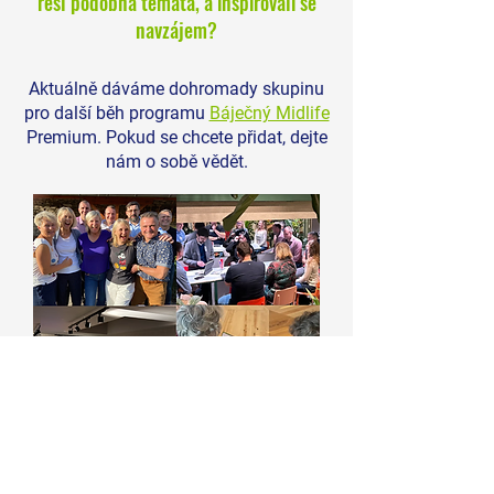
řeší podobná témata, a inspirovali se
dosud dělali všechno
navzájem?
správně?
Aktuálně dáváme dohromady skupinu
pro další běh programu
Báječný Midlife
Premium. Pokud se chcete přidat, dejte
nám o sobě vědět.