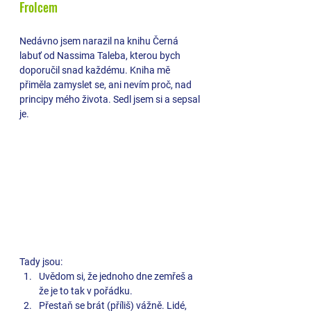
Frolcem 
Nedávno jsem narazil na knihu Černá 
labuť od Nassima Taleba, kterou bych 
doporučil snad každému. Kniha mě 
přiměla zamyslet se, ani nevím proč, nad 
principy mého života. Sedl jsem si a sepsal 
je.
Tady jsou:
Uvědom si, že jednoho dne zemřeš a 
že je to tak v pořádku.
Přestaň se brát (příliš) vážně. Lidé, 