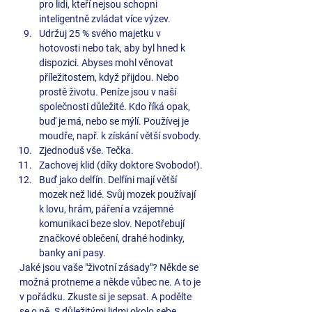
pro lidi, kteří nejsou schopni 
inteligentně zvládat více výzev.
Udržuj 25 % svého majetku v 
hotovosti nebo tak, aby byl hned k 
dispozici. Abyses mohl věnovat 
příležitostem, když přijdou. Nebo 
prostě životu. Peníze jsou v naší 
společnosti důležité. Kdo říká opak, 
buď je má, nebo se mýlí. Používej je 
moudře, např. k získání větší svobody.
Zjednoduš vše. Tečka.
Zachovej klid (díky doktore Svobodo!).
Buď jako delfín. Delfíni mají větší 
mozek než lidé. Svůj mozek používají 
k lovu, hrám, páření a vzájemné 
komunikaci beze slov. Nepotřebují 
značkové oblečení, drahé hodinky, 
banky ani pasy. 
Jaké jsou vaše "životní zásady"? Někde se 
možná protneme a někde vůbec ne. A to je 
v pořádku. Zkuste si je sepsat. A podělte 
se o ně. S důležitými lidmi okolo sebe. 