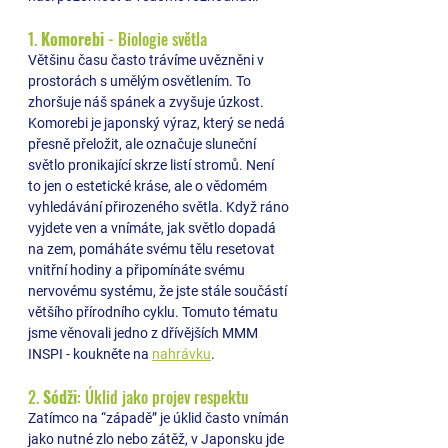
1. 
Komorebi 
- Biologie světla
Většinu času často trávíme uvězněni v 
prostorách s umělým osvětlením. To 
zhoršuje náš spánek a zvyšuje úzkost. 
Komorebi je japonský výraz, který se nedá 
přesně přeložit, ale označuje sluneční 
světlo pronikající skrze listí stromů. Není 
to jen o estetické kráse, ale o vědomém 
vyhledávání přirozeného světla. Když ráno 
vyjdete ven a vnímáte, jak světlo dopadá 
na zem, pomáháte svému tělu resetovat 
vnitřní hodiny a připomínáte svému 
nervovému systému, že jste stále součástí 
většího přírodního cyklu. Tomuto tématu 
jsme věnovali jedno z dřívějších MMM 
INSPI - koukněte na 
nahrávku
.
2. 
Sódži
: Úklid jako projev respektu 
Zatímco na “západě” je úklid často vnímán 
jako nutné zlo nebo zátěž, v Japonsku jde 