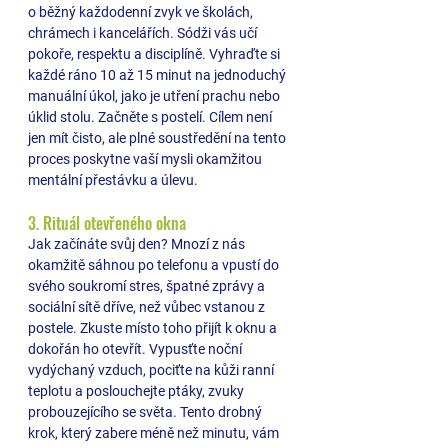
o běžný každodenní zvyk ve školách, 
chrámech i kancelářích. Sódži vás učí 
pokoře, respektu a disciplíně. Vyhraďte si 
každé ráno 10 až 15 minut na jednoduchý 
manuální úkol, jako je utření prachu nebo 
úklid stolu. Začněte s postelí. Cílem není 
jen mít čisto, ale plné soustředění na tento 
proces poskytne vaší mysli okamžitou 
mentální přestávku a úlevu.
3. Rituál otevřeného okna 
Jak začínáte svůj den? Mnozí z nás 
okamžitě sáhnou po telefonu a vpustí do 
svého soukromí stres, špatné zprávy a 
sociální sítě dříve, než vůbec vstanou z 
postele. Zkuste místo toho přijít k oknu a 
dokořán ho otevřít. Vypusťte noční 
vydýchaný vzduch, pociťte na kůži ranní 
teplotu a poslouchejte ptáky, zvuky 
probouzejícího se světa. Tento drobný 
krok, který zabere méně než minutu, vám 