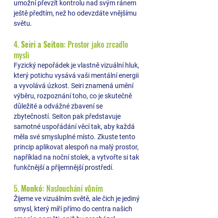
umožní převzít kontrolu nad svým ránem 
ještě předtím, než ho odevzdáte vnějšímu 
světu.
4. 
Seiri a Seiton
: Prostor jako zrcadlo 
mysli 
Fyzický nepořádek je vlastně vizuální hluk, 
který potichu vysává vaši mentální energii 
a vyvolává úzkost. Seiri znamená umění 
výběru, rozpoznání toho, co je skutečně 
důležité a odvážné zbavení se 
zbytečností. Seiton pak představuje 
samotné uspořádání věcí tak, aby každá 
měla své smysluplné místo. Zkuste tento 
princip aplikovat alespoň na malý prostor, 
například na noční stolek, a vytvořte si tak 
funkčnější a příjemnější prostředí.
5. 
Monkó
: Naslouchání vůním 
Žijeme ve vizuálním světě, ale čich je jediný 
smysl, který míří přímo do centra našich 