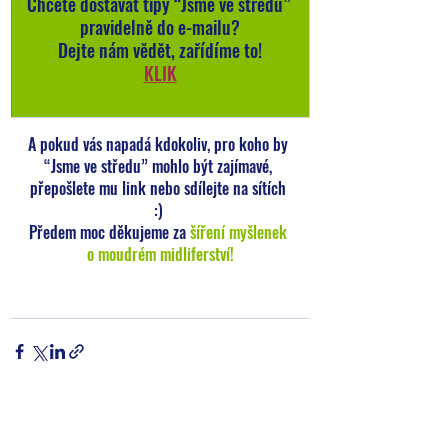
Chcete dostávat tipy “Jsme ve středu” 
pravidelně do e-mailu?
Dejte nám vědět, zařídíme to!
KLIK
A pokud vás napadá kdokoliv, pro koho by 
“Jsme ve středu” mohlo být zajímavé, 
přepošlete mu link nebo sdílejte na sítích 
:) 
Předem moc děkujeme za 
šíření myšlenek 
o moudrém midliferství!