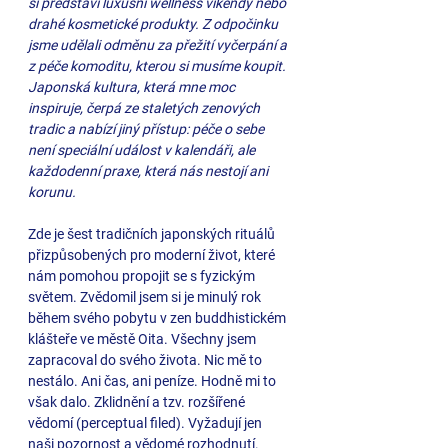
si představí luxusní wellness víkendy nebo 
drahé kosmetické produkty. Z odpočinku 
jsme udělali odměnu za přežití vyčerpání a 
z péče komoditu, kterou si musíme koupit. 
Japonská kultura, která mne moc 
inspiruje, čerpá ze staletých zenových 
tradic a nabízí jiný přístup: péče o sebe 
není speciální událost v kalendáři, ale 
každodenní praxe, která nás nestojí ani 
korunu. 
Zde je šest tradičních japonských rituálů 
přizpůsobených pro moderní život, které 
nám pomohou propojit se s fyzickým 
světem. Zvědomil jsem si je minulý rok 
během svého pobytu v zen buddhistickém 
klášteře ve městě Oita. Všechny jsem 
zapracoval do svého života. Nic mě to 
nestálo. Ani čas, ani peníze. Hodně mi to 
však dalo. Zklidnění a tzv. rozšířené 
vědomí (perceptual filed). Vyžadují jen 
naši pozornost a vědomé rozhodnutí.