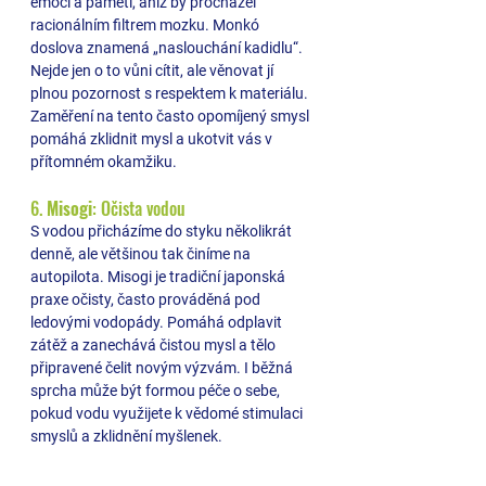
emocí a paměti, aniž by procházel 
racionálním filtrem mozku. Monkó 
doslova znamená „naslouchání kadidlu“. 
Nejde jen o to vůni cítit, ale věnovat jí 
plnou pozornost s respektem k materiálu. 
Zaměření na tento často opomíjený smysl 
pomáhá zklidnit mysl a ukotvit vás v 
přítomném okamžiku.
6. 
Misogi
: Očista vodou 
S vodou přicházíme do styku několikrát 
denně, ale většinou tak činíme na 
autopilota. Misogi je tradiční japonská 
praxe očisty, často prováděná pod 
ledovými vodopády. Pomáhá odplavit 
zátěž a zanechává čistou mysl a tělo 
připravené čelit novým výzvám. I běžná 
sprcha může být formou péče o sebe, 
pokud vodu využijete k vědomé stimulaci 
smyslů a zklidnění myšlenek.