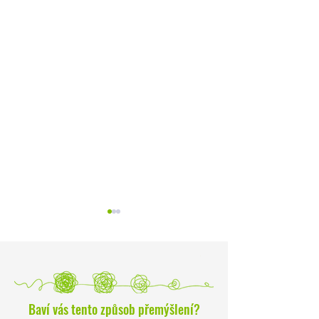
Baví vás tento způsob přemýšlení?
Paradox úspěchu: Proč se
Odvaha přepsat svůj