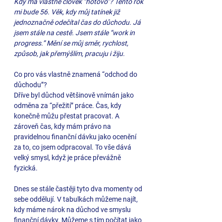
Kdy má vlastně člověk “hotovo”? Tento rok 
mi bude 56. Věk, kdy můj tatínek již 
jednoznačně odečítal čas do důchodu. Já 
jsem stále na cestě. Jsem stále “work in 
progress.” Mění se můj směr, rychlost, 
způsob, jak přemýšlím, pracuju i žiju. 
Co pro vás vlastně znamená “odchod do 
důchodu”?
Dříve byl důchod většinově vnímán jako 
odměna za “přežití” práce. Čas, kdy 
konečně můžu přestat pracovat. A 
zároveň čas, kdy mám právo na 
pravidelnou finanční dávku jako ocenění 
za to, co jsem odpracoval. To vše dává 
velký smysl, když je práce převážně 
fyzická.
Dnes se stále častěji tyto dva momenty od 
sebe oddělují. V tabulkách můžeme najít, 
kdy máme nárok na důchod ve smyslu 
finanční dávky. Můžeme s tím počítat jako 