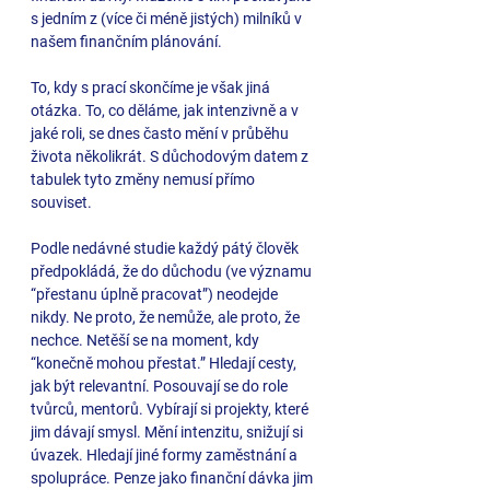
s jedním z (více či méně jistých) milníků v 
našem finančním plánování. 
To, kdy s prací skončíme je však jiná 
otázka. To, co děláme, jak intenzivně a v 
jaké roli, se dnes často mění v průběhu 
života několikrát. S důchodovým datem z 
tabulek tyto změny nemusí přímo 
souviset. 
Podle nedávné studie každý pátý člověk 
předpokládá, že do důchodu (ve významu 
“přestanu úplně pracovat”) neodejde 
nikdy. Ne proto, že nemůže, ale proto, že 
nechce. Netěší se na moment, kdy 
“konečně mohou přestat.” Hledají cesty, 
jak být relevantní. Posouvají se do role 
tvůrců, mentorů. Vybírají si projekty, které 
jim dávají smysl. Mění intenzitu, snižují si 
úvazek. Hledají jiné formy zaměstnání a 
spolupráce. Penze jako finanční dávka jim 