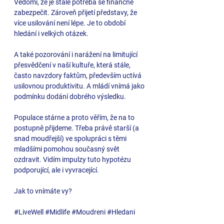
Vědomí, že je stále potřeba se finančně 
zabezpečit. Zároveň přijetí představy, že 
více usilování není lépe. Je to období 
hledání i velkých otázek.
A také pozorování i narážení na limitující 
přesvědčení v naší kultuře, která stále, 
často navzdory faktům, především uctívá 
usilovnou produktivitu. A mládí vnímá jako 
podmínku dodání dobrého výsledku. 
Populace stárne a proto věřím, že na to 
postupně přijdeme. Třeba právě starší (a 
snad moudřejší) ve spolupráci s těmi 
mladšími pomohou současný svět 
ozdravit. Vidím impulzy tuto hypotézu 
podporující, ale i vyvracející. 
Jak to vnímáte vy?
#LiveWell
#Midlife
#Moudreni
#Hledani