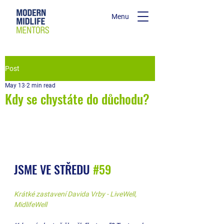
Menu
Post
May 13
2 min read
Kdy se chystáte do důchodu?
JSME VE STŘEDU 
#59
Krátké zastavení Davida Vrby - LiveWell, 
MidlifeWell