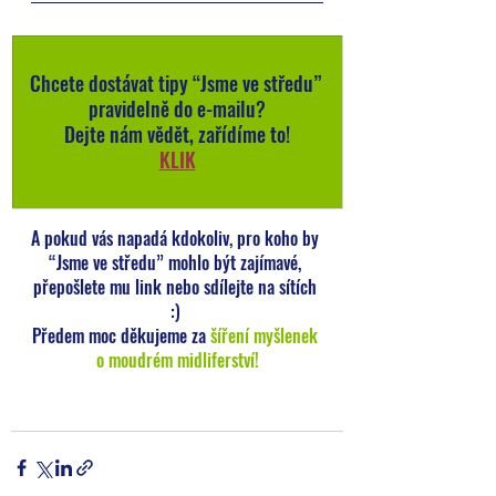
Chcete dostávat tipy “Jsme ve středu” 
pravidelně do e-mailu?
Dejte nám vědět, zařídíme to!
KLIK
A pokud vás napadá kdokoliv, pro koho by 
“Jsme ve středu” mohlo být zajímavé, 
přepošlete mu link nebo sdílejte na sítích 
:) 
Předem moc děkujeme za 
šíření myšlenek 
o moudrém midliferství!