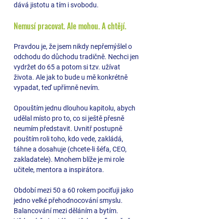
dává jistotu a tím i svobodu. 
Nemusí pracovat. Ale mohou. A chtějí.
Pravdou je, že jsem nikdy nepřemýšlel o 
odchodu do důchodu tradičně. Nechci jen 
vydržet do 65 a potom si tzv. užívat 
života. Ale jak to bude u mě konkrétně 
vypadat, teď upřímně nevím. 
Opouštím jednu dlouhou kapitolu, abych 
udělal místo pro to, co si ještě přesně 
neumím představit. Uvnitř postupně 
pouštím roli toho, kdo vede, zakládá, 
táhne a dosahuje (chcete-li šéfa, CEO, 
zakladatele). Mnohem blíže je mi role 
učitele, mentora a inspirátora. 
Období mezi 50 a 60 rokem pociťuji jako 
jedno velké přehodnocování smyslu. 
Balancování mezi děláním a bytím. 