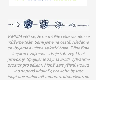
V MMM věříme, že na midlife i léta po něm se
můžeme těšit. Sami jsme na cestě. Hledáme,
chybujeme a učíme se každý den. Přinášíme
inspiraci, zajímavé zdroje i otázky, které
provokují. Spojujeme zajímavé lidi, vytváříme
prostor pro sdílení i hlubší zamyšlení.
Pokud
vás napadá kdokoliv, pro koho by tato
inspirace mohla mít hodnotu, přepošlete mu
link na tuto zprávu.
Chcete dostávat tipy “Jsme ve středu”
pravidelně do e-mailu?
Dejte nám vědět,
zařídíme to.
#WonderfulMidlife