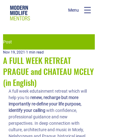
Menu
Post
Nov 19, 2021
1 min read
A FULL WEEK RETREAT
PRAGUE and CHATEAU MCELY
(in English)
A full week edutainment retreat which will 
help you to 
renew, recharge but more 
importantly re-define your life purpose, 
identify your calling
 with confidence, 
professional guidance and new 
perspectives. In deep connection with 
culture, architecture and music in Mcely, 
Nelahozeves and Prague, historical jewel 