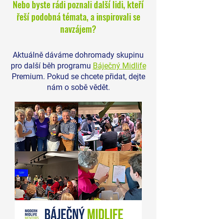
Nebo byste rádi poznali další lidi, kteří
nejvíc ztraceni ti, kdo
vaší největší výhodo
řeší podobná témata, a inspirovali se
dosud dělali všechno
navzájem?
správně?
Aktuálně dáváme dohromady skupinu
pro další běh programu
Báječný Midlife
Premium. Pokud se chcete přidat, dejte
nám o sobě vědět.