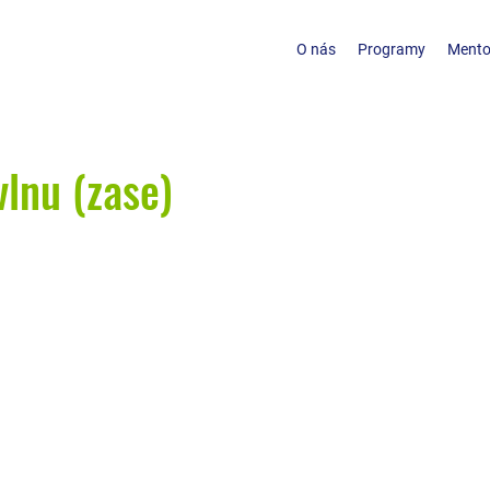
O nás
Programy
Mento
lnu (zase)