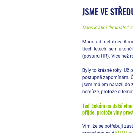
JSME VE STŘED
Dnes krátké "liminální"
Mám rád metafory. A met
třech letech jsem ukonči
(postaru HR). Více než 
Byly to krásné roky. Už 
postupně zapomínám. ČS 
jsem málem narazil do zd
nemůže, protože o témat
Teď čekám na další vlnu, 
přijde, protože vlny pro
Vím, že se potřebuji zas