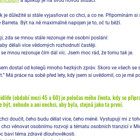
rriculum
 a aplikuji je na svou novou situaci. 
 je důležité si stále vyjasňovat co chci, a co ne. Připomínám si 
Barreta. Být na ně maximálně napojen je to, oč tu běží. 
uji, zda se mnou stále rezonuje mé osobní poslání: 
, aby dělali více vědomých rozhodnutí častěji.
 se mnou rezonuje čím dál víc. Jsem moc rád, že tomu tak je. 
jsem dostal od kolegů mnoho hezkých zpráv. Skoro ve všech se 
at.” Má práce na sobě před lety, kdy jsem si uvědomil, co je mé po
idlife (období mezi 45 a 60) je poločas mého života, kdy se připra
být, nebude a ani nechci, aby byla, stejná jako ta první.
 chci doučit, čeho budu dělat více, čeho méně. Vystupují mi z toho
ce chci věnovat osobnímu rozvoji a tématu osobních tranzicí v Mid
oc baví téma zdravé dlouhověkosti. 