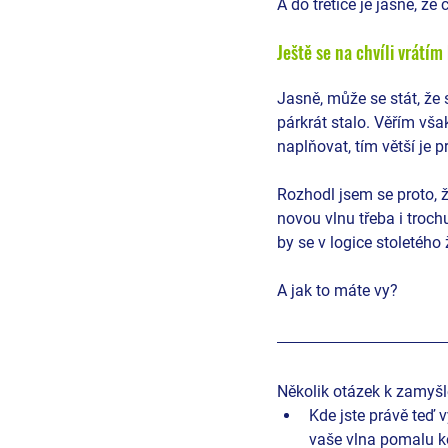
A do třetice je jasné, že
Ještě se na chvíli vrátí
Jasně, může se stát, že 
párkrát stalo. Věřím vša
naplňovat, tím větší je p
Rozhodl jsem se proto, ž
novou vlnu třeba i trochu
by se v logice stoletého
A jak to máte vy?
Několik otázek k zamyšl
Kde jste právě teď v
vaše vlna pomalu ko