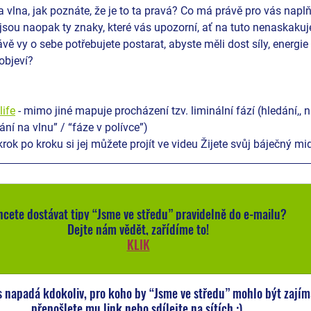
 vlna, jak poznáte, že je to ta pravá? Co má právě pro vás nap
jsou naopak ty znaky, které vás upozorní, ať na tuto nenaskakuj
vě vy o sebe potřebujete postarat, abyste měli dost síly, energie
objeví?
life
 - mimo jiné mapuje procházení tzv. liminální fází (hledání,, 
ní na vlnu” / “fáze v polívce”)
 krok po kroku si jej můžete projít ve videu Žijete svůj báječný mid
cete dostávat tipy “Jsme ve středu” pravidelně do e-mailu?
Dejte nám vědět, zařídíme to!
KLIK
 napadá kdokoliv, pro koho by “Jsme ve středu” mohlo být zajím
přepošlete mu link nebo sdílejte na sítích :) 