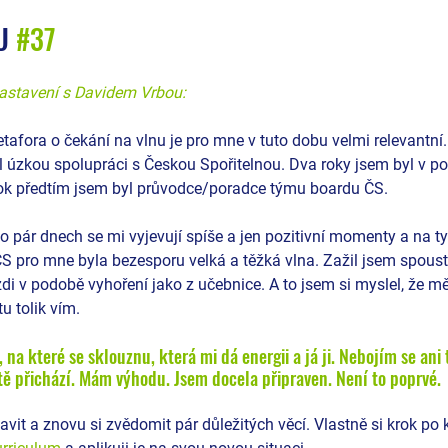
U 
#37
 zastavení s Davidem Vrbou:
afora o čekání na vlnu je pro mne v tuto dobu velmi relevantní.
l úzkou spolupráci s Českou Spořitelnou. Dva roky jsem byl v po
rok předtím jsem byl průvodce/poradce týmu boardu ČS.
po pár dnech se mi vyjevují spíše a jen pozitivní momenty a na ty
pro mne byla bezesporu velká a těžká vlna. Zažil jsem spoustu
i v podobě vyhoření jako z učebnice. A to jsem si myslel, že mě 
u tolik vím.
na které se sklouznu, která mi dá energii a já ji. Nebojím se ani 
stě přichází. Mám výhodu. Jsem docela připraven. Není to poprvé. 
tavit a znovu si zvědomit pár důležitých věcí. Vlastně si krok po