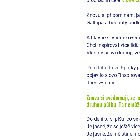
procházím celé 
MMM cu
Znovu si připomínám, jak
Gallupa a hodnoty podle 
A hlavně si vnitřně ověř
Chci inspirovat více lidí
Vlastně si uvědomuji, že
Při odchodu ze Spořky 
objevilo slovo “inspirov
dnes vyplácí. 
Znovu si uvědomuji, že m
druhou půlku. Ta nemůže 
Do deníku si píšu, co se
Je jasné, že se ještě ví
Je jasné, že mě stále m