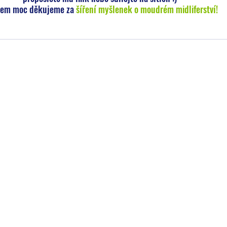
em moc děkujeme za 
šíření myšlenek o moudrém midliferství!