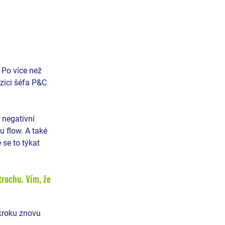
 Po více než 
zici šéfa P&C 
 negativní 
 flow. A také 
se to týkat 
trochu. Vím, že 
 kroku znovu 