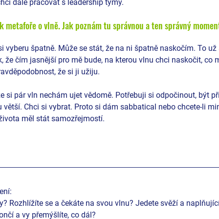
 chci dále pracovat s leadership týmy.
m k metafoře o vlně. Jak poznám tu správnou a ten správný momen
si vyberu špatně. Může se stát, že na ni špatně naskočím. To už 
k, že čím jasnější pro mě bude, na kterou vlnu chci naskočit, co 
ravděpodobnost, že si ji užiju. 
e si pár vln nechám ujet vědomě. Potřebuji si odpočinout, být p
 větší. Chci si vybrat. Proto si dám sabbatical nebo chcete-li min
 života měl stát samozřejmostí.
ení:
y? Rozhlížíte se a čekáte na svou vlnu? Jedete svěží a naplňujíc
nčí a vy přemýšlíte, co dál?