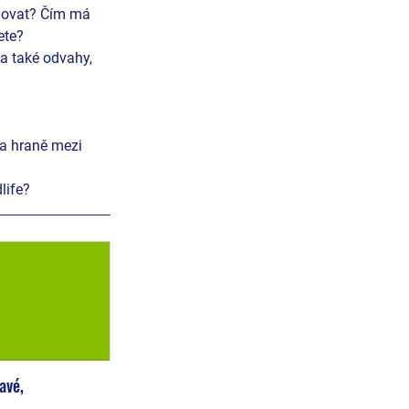
lňovat? Čím má 
ete?
 a také odvahy, 
na hraně mezi 
life?
avé, 