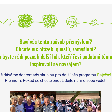
O změnách a uzavírání
Baví vás tento způsob přemýšlení?
Chcete víc otázek, questů, zamyšlení?
Malá r
11 let 
 byste rádi poznali další lidi, kteří řeší podobná téma
inspirovali se navzájem?
ně dáváme dohromady skupinu pro další běh programu
Báječný 
Premium. Pokud se chcete přidat, dejte nám o sobě vědět.