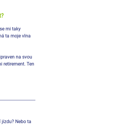
t? 
se mi taky 
má ta moje vlna 
řipraven na svou 
i retirement. Ten 
í jízdu? Nebo ta 