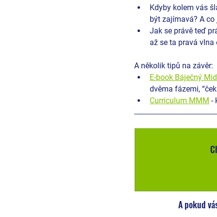
Kdyby kolem vás šla
být zajímavá? A co 
Jak se právě teď prá
až se ta pravá vlna 
A několik tipů na závěr:
E-book Báječný Mid
dvěma fázemi, “čeká
Curriculum MMM
 -
Ch
A pokud vás