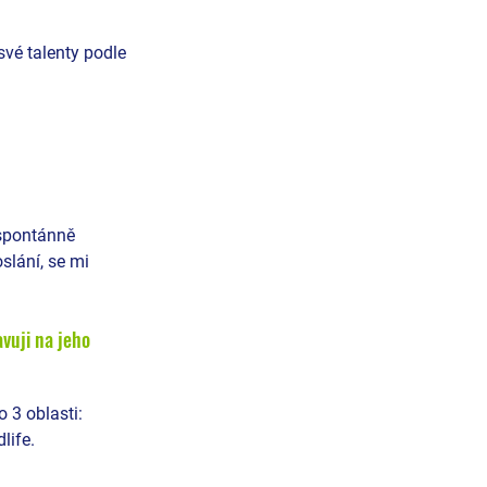
své talenty podle 
spontánně 
slání, se mi 
vuji na jeho 
 3 oblasti: 
life. 