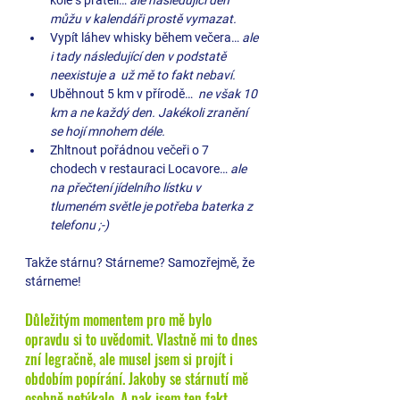
kole s přáteli… 
ale následující den 
můžu v kalendáři prostě vymazat.
Vypít láhev whisky během večera… 
ale 
i tady následující den v podstatě 
neexistuje a  už mě to fakt nebaví.
Uběhnout 5 km v přírodě… 
 ne však 10 
km a ne každý den. Jakékoli zranění 
se hojí mnohem déle.
Zhltnout pořádnou večeři o 7 
chodech v restauraci Locavore…
 ale 
na přečtení jídelního lístku v 
tlumeném světle je potřeba baterka z 
telefonu ;-)
Takže stárnu? Stárneme? Samozřejmě, že 
stárneme!
Důležitým momentem pro mě bylo 
opravdu si to uvědomit. Vlastně mi to dnes 
zní legračně, ale musel jsem si projít i 
obdobím popírání. Jakoby se stárnutí mě 
osobně netýkalo. A pak jsem ten fakt 