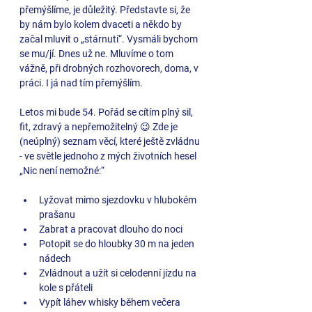
přemýšlíme, je důležitý. Představte si, že 
by nám bylo kolem dvaceti a někdo by 
začal mluvit o „stárnutí“. Vysmáli bychom 
se mu/jí. Dnes už ne. Mluvíme o tom 
vážně, při drobných rozhovorech, doma, v 
práci. I já nad tím přemýšlím. 
Letos mi bude 54. Pořád se cítím plný sil, 
fit, zdravý a nepřemožitelný 😉 Zde je 
(neúplný) seznam věcí, které ještě zvládnu 
- ve světle jednoho z mých životních hesel 
„Nic není nemožné:“
Lyžovat mimo sjezdovku v hlubokém 
prašanu
Zabrat a pracovat dlouho do noci
Potopit se do hloubky 30 m na jeden 
nádech
Zvládnout a užít si celodenní jízdu na 
kole s přáteli
Vypít láhev whisky během večera