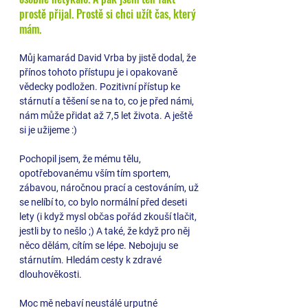
prostě přijal. Prostě si chci užít čas, který 
mám. 
Můj kamarád David Vrba by jistě dodal, že 
přínos tohoto přístupu je i opakovaně 
vědecky podložen. Pozitivní přístup ke 
stárnutí a těšení se na to, co je před námi, 
nám může přidat až 7,5 let života. A ještě 
si je užijeme :)
Pochopil jsem, že mému tělu, 
opotřebovanému vším tím sportem, 
zábavou, náročnou prací a cestováním, už 
se nelíbí to, co bylo normální před deseti 
lety (i když mysl občas pořád zkouší tlačit, 
jestli by to nešlo ;) A také, že když pro něj 
něco dělám, cítím se lépe. 
Nebojuju se 
stárnutím. Hledám cesty k zdravé 
dlouhověkosti. 
Moc mě nebaví neustálé urputné 