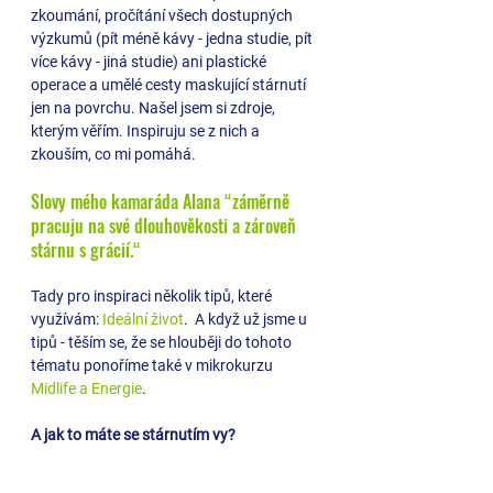
zkoumání, pročítání všech dostupných 
výzkumů (pít méně kávy - jedna studie, pít 
více kávy - jiná studie) ani plastické 
operace a umělé cesty maskující stárnutí 
jen na povrchu. 
Našel jsem si zdroje, 
kterým věřím. Inspiruju se z nich a 
zkouším, co mi pomáhá. 
Slovy mého kamaráda Alana “záměrně 
pracuju na své dlouhověkosti a zároveň 
stárnu s grácií.“
Tady pro inspiraci několik tipů, které 
využívám: 
Ideální život
.  A když už jsme u 
tipů - těším se, že se hlouběji do tohoto 
tématu ponoříme také v mikrokurzu 
Midlife a Energie
.
A jak to máte se stárnutím vy?