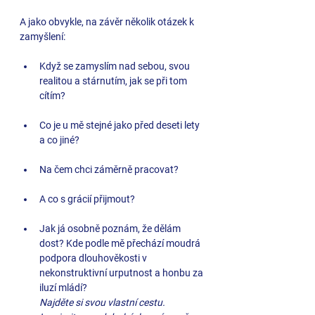
A jako obvykle, na závěr několik otázek k 
zamyšlení:
Když se zamyslím nad sebou, svou 
realitou a stárnutím, jak se při tom 
cítím?
Co je u mě stejné jako před deseti lety 
a co jiné?
Na čem chci záměrně pracovat?
A co s grácií přijmout?
Jak já osobně poznám, že dělám 
dost? Kde podle mě přechází moudrá 
podpora dlouhověkosti v 
nekonstruktivní urputnost a honbu za 
iluzí mládí?
Najděte si svou vlastní cestu. 