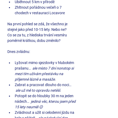
Uběhnout 5 km v přírodě
Zhltnout pořádnou večeři o 7 
chodech v restauraci Locavore
Na první pohled se zdá, že všechno je 
stejné jako před 10-15 lety. Nebo ne? 
Co se za tu, z hlediska trvání vesmíru 
poměrně krátkou, dobu změnilo? 
Dnes zvládnu:
Lyžovat mimo sjezdovky v hlubokém 
prašanu… 
 ale místo 7 dní nonstop si 
mezi tím užívám přestávku na 
příjemné lázně a masáže.
Zabrat a pracovat dlouho do noci… 
 ale už mě to opravdu netěší.
Potopit se do hloubky 30 m na jeden 
nádech… 
 jediná věc, kterou jsem před 
15 lety neuměl 😉
Zvládnout a užít si celodenní jízdu na 