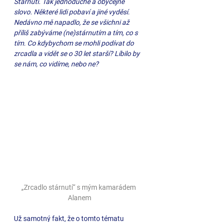
Stárnutí. Tak jednoduché a obyčejné 
slovo. Některé lidi pobaví a jiné vyděsí. 
Nedávno mě napadlo, že se všichni až 
příliš zabýváme (ne)stárnutím a tím, co s 
tím. Co kdybychom se mohli podívat do 
zrcadla a vidět se o 30 let starší? Líbilo by 
se nám, co vidíme, nebo ne?
„Zrcadlo stárnutí“ s mým kamarádem 
Alanem
Už samotný fakt, že o tomto tématu 