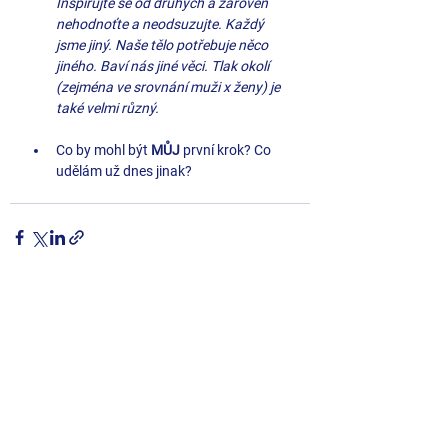
Inspirujte se od druhých a zároveň 
nehodnoťte a neodsuzujte. Každý 
jsme jiný. Naše tělo potřebuje něco 
jiného. Baví nás jiné věci. Tlak okolí 
(zejména ve srovnání muži x ženy) je 
také velmi různý. 
Co by mohl být 
MŮJ 
první krok? Co 
udělám už dnes jinak?