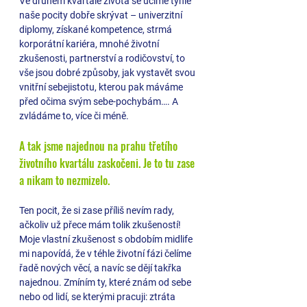
Ve druhém kvartále života se učíme tyhle 
naše pocity dobře skrývat – univerzitní 
diplomy, získané kompetence, strmá 
korporátní kariéra, mnohé životní 
zkušenosti, partnerství a rodičovství, to 
vše jsou dobré způsoby, jak vystavět svou 
vnitřní sebejistotu, kterou pak máváme 
před očima svým sebe-pochybám…. A 
zvládáme to, více či méně.
A tak jsme najednou na prahu třetího 
životního kvartálu zaskočeni. Je to tu zase 
a nikam to nezmizelo. 
Ten pocit, že si zase příliš nevím rady, 
ačkoliv už přece mám tolik zkušeností! 
Moje vlastní zkušenost s obdobím midlife 
mi napovídá, že v téhle životní fázi čelíme 
řadě nových věcí, a navíc se dějí takřka 
najednou. Zmíním ty, které znám od sebe 
nebo od lidí, se kterými pracuji: ztráta 