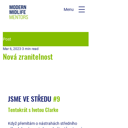
Menu
Post
Mar 6, 2023
3 min read
Nová zranitelnost
JSME VE STŘEDU 
#9
Tentokrát s Ivetou Clarke 
Když přemítám o nástrahách středního 