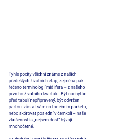
Tyhle pocity všichni známe z našich 
předešlých životních etap, zejména pak – 
řečeno terminologií midlifera – z našeho 
prvního životního kvartálu. Být nachytán 
před tabulí nepřipravený, být odvržen 
partou, zůstat sám na tanečním parketu, 
nebo skórovat poslední v čemkoli – naše 
zkušenosti s „nejsem dost“ bývají 
mnohočetné.