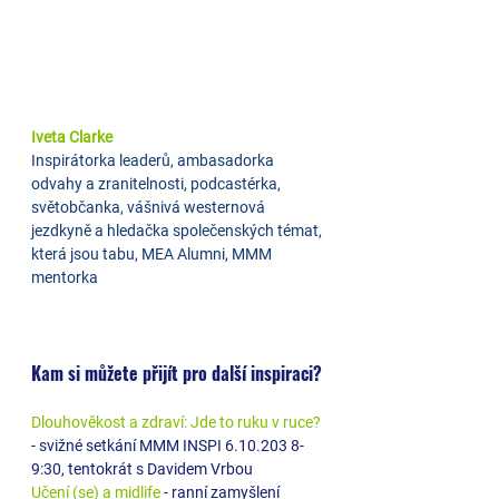
Iveta Clarke
Inspirátorka leaderů, ambasadorka 
odvahy a zranitelnosti, podcastérka, 
světobčanka, vášnivá westernová 
jezdkyně a hledačka společenských témat, 
která jsou tabu, MEA Alumni, MMM 
mentorka
Kam si můžete přijít pro další inspiraci?
Dlouhověkost a zdraví: Jde to ruku v ruce?
- svižné setkání MMM INSPI 6.10.203 8-
9:30, tentokrát s Davidem Vrbou
Učení (se) a midlife
 - ranní zamyšlení 