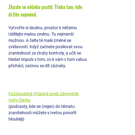
Zkuste se něčeho pustit. Třeba tam, kde 
držíte nejméně. 
Vytvořte si skulinu, prostor k něčemu. 
Udělejte malou změnu. Tu nejmenší 
možnou. A čelte té malé změně se 
zvídavostí. Když začnete posilovat svou 
zranitelnost ze ztráty kontroly, a učit se 
hledat impuls v tom, co k vám v tom vakuu 
přichází, začnou se dít zázraky.
Každopádně (k)ladně aneb Zámyslník 
Ivety Clarke 
(podcasty, kde se (nejen) do tématu 
zranitelnosti můžete s Ivetou ponořit 
hlouběji)