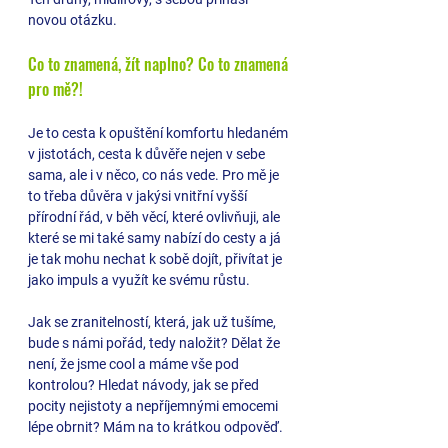
novou otázku. 
Co to znamená, žít naplno? Co to znamená 
pro mě?! 
Je to cesta k opuštění komfortu hledaném 
v jistotách, cesta k důvěře nejen v sebe 
sama, ale i v něco, co nás vede. Pro mě je 
to třeba důvěra v jakýsi vnitřní vyšší 
přírodní řád, v běh věcí, které ovlivňuji, ale 
které se mi také samy nabízí do cesty a já 
je tak mohu nechat k sobě dojít, přivítat je 
jako impuls a využít ke svému růstu.
Jak se zranitelností, která, jak už tušíme, 
bude s námi pořád, tedy naložit? Dělat že 
není, že jsme cool a máme vše pod 
kontrolou? Hledat návody, jak se před 
pocity nejistoty a nepříjemnými emocemi 
lépe obrnit? Mám na to krátkou odpověď. 