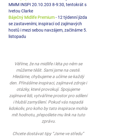
MMM INSPI 20.10.203 8-9:30, tentokrát s 
Ivetou Clarke
Báječný Midlife Premium
 - 12 týdenní jízda 
se zastaveními, inspirací od zajímavých 
hostů i mezi sebou navzájem, začínáme 5. 
listopadu
Věříme, že na midlife i léta po něm se 
můžeme těšit. Sami jsme na cestě. 
Hledáme, chybujeme a učíme se každý 
den. Přinášíme inspiraci, zajímavé zdroje i 
otázky, které provokují. Spojujeme 
zajímavé lidi, vytváříme prostor pro sdílení 
i hlubší zamyšlení. Pokud vás napadá 
kdokoliv, pro koho by tato inspirace mohla 
mít hodnotu, přepošlete mu link na tuto 
zprávu.
Chcete dostávat tipy “Jsme ve středu” 