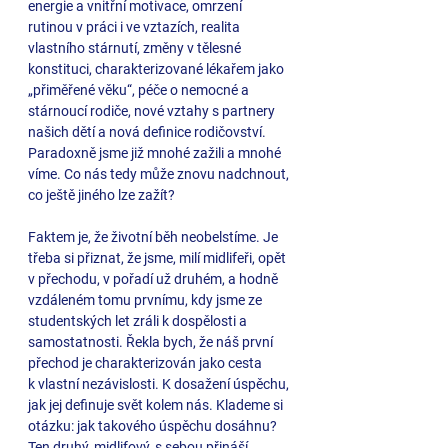
energie a vnitřní motivace, omrzení 
rutinou v práci i ve vztazích, realita 
vlastního stárnutí, změny v tělesné 
konstituci, charakterizované lékařem jako 
„přiměřené věku“, péče o nemocné a 
stárnoucí rodiče, nové vztahy s partnery 
našich dětí a nová definice rodičovství. 
Paradoxně jsme již mnohé zažili a mnohé 
víme. Co nás tedy může znovu nadchnout, 
co ještě jiného lze zažít?
Faktem je, že životní běh neobelstíme. Je 
třeba si přiznat, že jsme, milí midlifeři, opět 
v přechodu, v pořadí už druhém, a hodně 
vzdáleném tomu prvnímu, kdy jsme ze 
studentských let zráli k dospělosti a 
samostatnosti. Řekla bych, že náš první 
přechod je charakterizován jako cesta 
k vlastní nezávislosti. K dosažení úspěchu, 
jak jej definuje svět kolem nás. Klademe si 
otázku: jak takového úspěchu dosáhnu?
Ten druhý, midlifový, s sebou přináší 