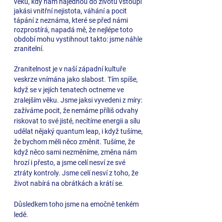
věku, kdy nám najednou do životů vstoupí 
jakási vnitřní nejistota, váhání a pocit 
tápání z neznáma, které se před námi 
rozprostírá, napadá mě, že nejlépe toto 
období mohu vystihnout takto: jsme náhle 
zranitelní.
Zranitelnost je v naší západní kultuře 
veskrze vnímána jako slabost. Tím spíše, 
když se v jejích tenatech octneme ve 
zralejším věku. Jsme jaksi vyvedeni z míry: 
zažíváme pocit, že nemáme příliš odvahy 
riskovat to své jisté, necítíme energii a sílu 
udělat nějaký quantum leap, i když tušíme, 
že bychom měli něco změnit. Tušíme, že 
když něco sami nezměníme, změna nám 
hrozí i přesto, a jsme celí nesví ze své 
ztráty kontroly. Jsme celí nesví z toho, že 
život nabírá na obrátkách a krátí se.
Důsledkem toho jsme na emočně tenkém 
ledě.