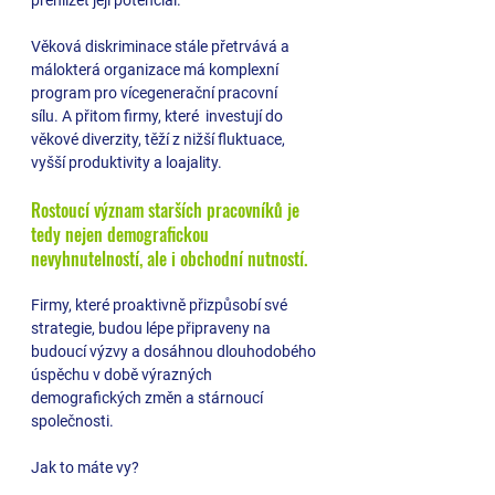
přehlížet její potenciál.
Věková diskriminace stále přetrvává a 
málokterá organizace má komplexní 
program pro vícegenerační pracovní 
sílu. 
A přitom firmy, které  investují do 
věkové diverzity, těží z nižší fluktuace, 
vyšší produktivity a loajality. 
Rostoucí význam starších pracovníků je 
tedy nejen demografickou 
nevyhnutelností, ale i obchodní nutností. 
Firmy, které proaktivně přizpůsobí své 
strategie, budou lépe připraveny na 
budoucí výzvy a dosáhnou dlouhodobého 
úspěchu v době výrazných 
demografických změn a stárnoucí 
společnosti.
Jak to máte vy? 