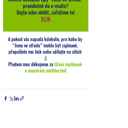
pravidelně do e-mailu?
Dejte nám vědět, zařídíme to!
KLIK
A pokud vás napadá kdokoliv, pro koho by 
“Jsme ve středu” mohlo být zajímavé, 
přepošlete mu link nebo sdílejte na sítích 
:) 
Předem moc děkujeme za 
šíření myšlenek 
o moudrém midliferství!