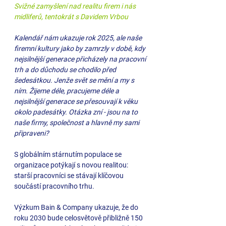
Svižné zamyšlení nad realitu firem i nás 
midliferů, tentokrát s Davidem Vrbou 
Kalendář nám ukazuje rok 2025, ale naše 
firemní kultury jako by zamrzly v době, kdy 
nejsilnější generace přicházely na pracovní 
trh a do důchodu se chodilo před 
šedesátkou. Jenže svět se mění a my s 
ním. Žijeme déle, pracujeme déle a 
nejsilnější generace se přesouvají k věku 
okolo padesátky. Otázka zní - jsou na to 
naše firmy, společnost a hlavně my sami 
připraveni?
S globálním stárnutím populace se 
organizace potýkají s novou realitou: 
starší pracovníci se stávají klíčovou 
součástí pracovního trhu. 
Výzkum Bain & Company ukazuje, že do 
roku 2030 bude celosvětově přibližně 150 