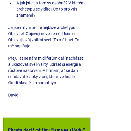
A jak jste na tom vy osobně? V kterém 
archetypu se vidíte? Co to pro vás 
znamená? 
Já jsem nyní určitě nejblíže archetypu 
Objevitel. Objevuji nové země. Učím se. 
Objevuji svůj vnitřní svět. To mě baví. To 
mě naplňuje.
Přeju, ať se nám midliferům daří nacházet 
a ukazovat své kvality, udržet si energii a 
růstové nastavení. A firmám, ať se daří 
sundávat klapky z očí, které  ve finále 
škodí hlavně jim samotným. 
David
Chcete dostávat tipy “Jsme ve středu” 