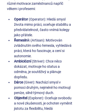
různé motivace zaměstnanců napříč 
věkem i profesemi:
Operátor 
(Operator): Hledá smysl 
života mimo práci, oceňuje stabilitu a 
předvídatelnost, často vnímá kolegy 
jako přátele.
Řemesln
ík (Artisan): Motivován 
zvládnutím svého řemesla, vyhledává 
práci, která ho fascinuje, a cení si 
autonomie.
Ambiciózní 
(Striver): Chce něco 
dokázat, motivuje ho status a 
odměna, je soutěživý a plánuje 
dopředu.
Dárce 
(Giver): Nachází smysl v 
pomoci druhým, nejméně ho motivují 
peníze, silně týmový duch.
Objevitel 
(Explorer): Oceňuje svobodu 
a nové zkušenosti, je ochoten vyměnit 
jistotu za flexibilitu, hledá 