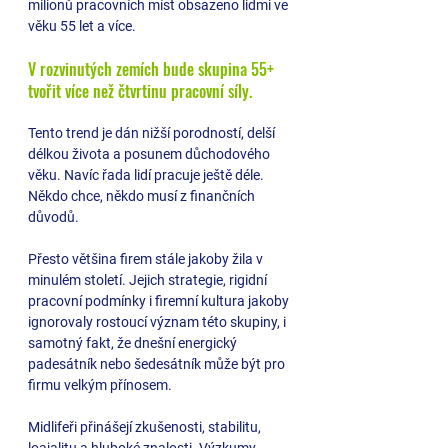
milionů pracovních míst obsazeno lidmi ve 
věku 55 let a více. 
V rozvinutých zemích bude skupina 55+ 
tvořit více než čtvrtinu pracovní síly. 
Tento trend je dán nižší porodností, delší 
délkou života a posunem důchodového 
věku. Navíc řada lidí pracuje ještě déle. 
Někdo chce, někdo musí z finančních 
důvodů.
Přesto většina firem stále jakoby žila v 
minulém století. Jejich strategie, rigidní 
pracovní podmínky i firemní kultura jakoby 
ignorovaly rostoucí význam této skupiny, i 
samotný fakt, že dnešní energický 
padesátník nebo šedesátník může být pro 
firmu velkým přínosem.
Midlifeři přinášejí zkušenosti, stabilitu, 