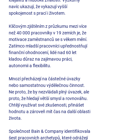
loajalitu a hluboké znalosti. Výzkumy 
navíc ukazují, že vykazují vyšší 
spokojenost s prací i životem. 
Klíčovým zjištěním z průzkumu mezi více 
než 40 000 pracovníky v 19 zemích je, že 
motivace zaměstnanců se s věkem mění. 
Zatímco mladší pracovníci upřednostňují 
finanční ohodnocení, lidé nad 60 let 
kladou důraz na zajímavou práci, 
autonomii a flexibilitu. 
Mnozí přecházejí na částečné úvazky 
nebo samostatnou výdělečnou činnost. 
Ne proto, že by nezvládali plný úvazek, ale 
proto, že hledají větší smysl a rovnováhu. 
Chtějí využívat své zkušenosti, přinášet 
hodnotu a zároveň mít čas na další oblasti 
života.
Společnost Bain & Company identifikovala 
šest pracovních archetypů, které odrážejí 