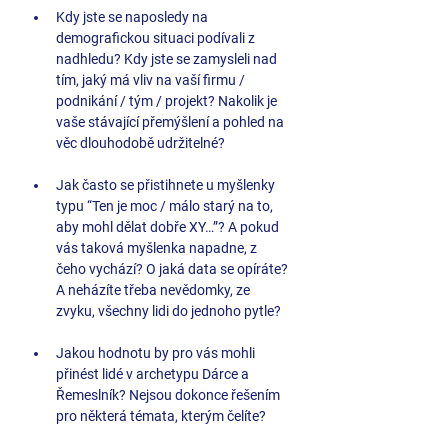
Kdy jste se naposledy na 
demografickou situaci podívali z 
nadhledu? Kdy jste se zamysleli nad 
tím, jaký má vliv na vaší firmu / 
podnikání / tým / projekt? Nakolik je 
vaše stávající přemýšlení a pohled na 
věc dlouhodobě udržitelné?
Jak často se přistihnete u myšlenky 
typu “Ten je moc / málo starý na to, 
aby mohl dělat dobře XY…”? A pokud 
vás taková myšlenka napadne, z 
čeho vychází? O jaká data se opíráte? 
A neházíte třeba nevědomky, ze 
zvyku, všechny lidi do jednoho pytle?
Jakou hodnotu by pro vás mohli 
přinést lidé v archetypu Dárce a 
Řemeslník? Nejsou dokonce řešením 
pro některá témata, kterým čelíte? 