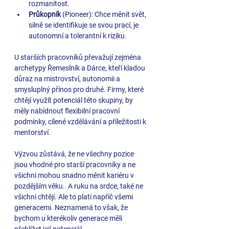
rozmanitost.
Průkopník 
(Pioneer): Chce měnit svět, 
silně se identifikuje se svou prací, je 
autonomní a tolerantní k riziku.
U starších pracovníků převažují zejména 
archetypy Řemeslník a Dárce, kteří kladou 
důraz na mistrovství, autonomii a 
smysluplný přínos pro druhé. Firmy, které 
chtějí využít potenciál této skupiny, by 
měly nabídnout flexibilní pracovní 
podmínky, cílené vzdělávání a příležitosti k 
mentorství.
Výzvou zůstává, že ne všechny pozice 
jsou vhodné pro starší pracovníky a ne 
všichni mohou snadno měnit kariéru v 
pozdějším věku.  
A ruku na srdce, také ne 
všichni chtějí. Ale to platí napříč všemi 
generacemi. Neznamená to však, že 
bychom u kterékoliv generace měli 