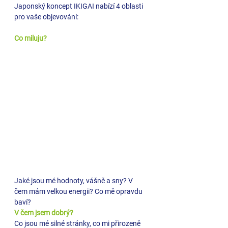
Japonský koncept IKIGAI nabízí 4 oblasti 
pro vaše objevování:
Co miluju?
Jaké jsou mé hodnoty, vášně a sny? V 
čem mám velkou energii? Co mě opravdu 
baví?
V čem jsem dobrý?
Co jsou mé silné stránky, co mi přirozeně 