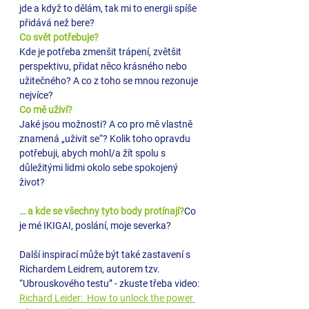
jde a když to dělám, tak mi to energii spíše 
přidává než bere?
Co svět potřebuje?
Kde je potřeba zmenšit trápení, zvětšit 
perspektivu, přidat něco krásného nebo 
užitečného? A co z toho se mnou rezonuje 
nejvíce? 
Co mě uživí?
Jaké jsou možnosti? A co pro mě vlastně 
znamená „uživit se“? Kolik toho opravdu 
potřebuji, abych mohl/a žít spolu s 
důležitými lidmi okolo sebe spokojený 
život? 
… a kde se všechny tyto body protínají?
Co 
je mé IKIGAI, poslání, moje severka?
Další inspirací může být také zastavení s 
Richardem Leidrem, autorem tzv. 
“Ubrouskového testu” - zkuste třeba video: 
Richard Leider:  How to unlock the power 