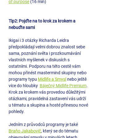
of purpose
 (16 min)
Tip2: Pojďte na to krok za krokem a 
nebuďte sami
Ikigai i 3 otázky Richarda Leidra 
předpokládají velmi dobrou znalost sebe 
sama, poznání světa i prozkoumávání 
vlastních myšlenek v diskusích s 
ostatními. Podporu na této cestě vám 
mohou přinést mastermind skupiny nebo 
programy typu 
Midlife a Smysl
 nebo ještě 
více do hloubky  
Báječný Midlife Premium
. 
Krok za krokem vás provedou důležitými 
otázkami, pravidelná zastavení vás udrží 
u tématu a skupina a hosté přinesou nové 
pohledy.  
Jedním z průvodců programy je také 
Braňo Jakabovič
, který se do tématu 
objevování smyslu v minulých letech 