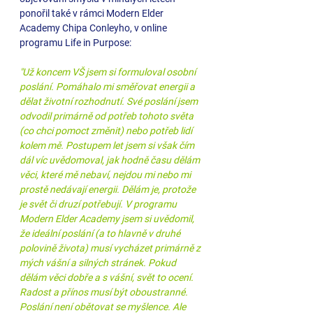
ponořil také v rámci Modern Elder 
Academy Chipa Conleyho, v online 
programu Life in Purpose:
"Už koncem VŠ jsem si formuloval osobní 
poslání. Pomáhalo mi směřovat energii a 
dělat životní rozhodnutí. Své poslání jsem 
odvodil primárně od potřeb tohoto světa 
(co chci pomoct změnit) nebo potřeb lidí 
kolem mě. Postupem let jsem si však čím 
dál víc uvědomoval, jak hodně času dělám 
věci, které mě nebaví, nejdou mi nebo mi 
prostě nedávají energii. Dělám je, protože 
je svět či druzí potřebují. V programu 
Modern Elder Academy jsem si uvědomil, 
že ideální poslání (a to hlavně v druhé 
polovině života) musí vycházet primárně z 
mých vášní a silných stránek. Pokud 
dělám věci dobře a s vášní, svět to ocení. 
Radost a přínos musí být oboustranné. 
Poslání není obětovat se myšlence. Ale 