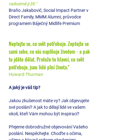
radostně ji žít."
Braňo Jakabovič, Social Impact Partner v 
Direct Family, MMM Alumni, průvodce 
programem Báječný Midlife Premium
Neptejte se, co svět potřebuje. Zeptejte se 
sami sebe, co vás naplňuje životem - a pak 
to jděte dělat. Protože to hlavní, co svět 
potřebuje, jsou lidé plní života." 
Howard Thurman
A jaký je váš tip?
Jakou zkušenost máte vy? Jak objevujete 
své poslání? A jak to dělají lidé ve vašem 
okolí, kteří Vám mohou být inspirací?
Přejeme dobrodružné objevování Vašeho 
poslání. Nespěchejte. Choďte s očima, 
ušima a hlavně srdcem otevřenými. 