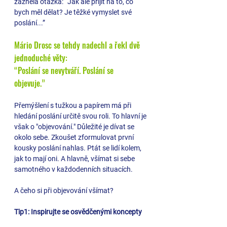
zazněla otázka: “Jak ale přijít na to, co 
bych měl dělat? Je těžké vymyslet své 
poslání...” 
Mário Drosc se tehdy nadechl a řekl dvě 
jednoduché věty:
“Poslání se nevytváří. Poslání se 
objevuje.” 
Přemýšlení s tužkou a papírem má při 
hledání poslání určitě svou roli. To hlavní je 
však o "objevování." Důležité je dívat se 
okolo sebe. Zkoušet zformulovat první 
kousky poslání nahlas. Ptát se lidí kolem, 
jak to mají oni. A hlavně, všímat si sebe 
samotného v každodenních situacích.
A čeho si při objevování všímat?
Tip1: Inspirujte se osvědčenými koncepty