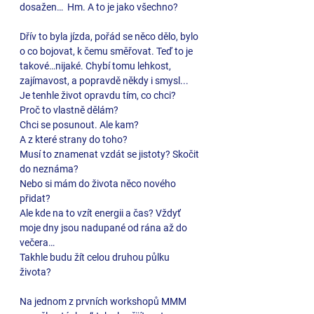
dosažen…  Hm. A to je jako všechno? 
Dřív to byla jízda, pořád se něco dělo, bylo 
o co bojovat, k čemu směřovat. Teď to je 
takové…nijaké. Chybí tomu lehkost, 
zajímavost, a popravdě někdy i smysl... 
Je tenhle život opravdu tím, co chci? 
Proč to vlastně dělám? 
Chci se posunout. Ale kam? 
A z které strany do toho? 
Musí to znamenat vzdát se jistoty? Skočit 
do neznáma? 
Nebo si mám do života něco nového 
přidat? 
Ale kde na to vzít energii a čas? Vždyť 
moje dny jsou nadupané od rána až do 
večera… 
Takhle budu žít celou druhou půlku 
života?   
Na jednom z prvních workshopů MMM 